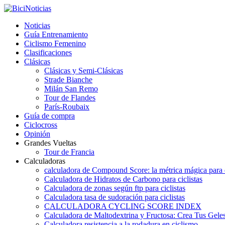
Noticias
Guía Entrenamiento
Ciclismo Femenino
Clasificaciones
Clásicas
Clásicas y Semi-Clásicas
Strade Bianche
Milán San Remo
Tour de Flandes
París-Roubaix
Guía de compra
Ciclocross
Opinión
Grandes Vueltas
Tour de Francia
Calculadoras
calculadora de Compound Score: la métrica mágica para d
Calculadora de Hidratos de Carbono para ciclistas
Calculadora de zonas según ftp para ciclistas
Calculadora tasa de sudoración para ciclistas
CALCULADORA CYCLING SCORE INDEX
Calculadora de Maltodextrina y Fructosa: Crea Tus Geles
Calculadora resistencia a la rodadura en ciclismo