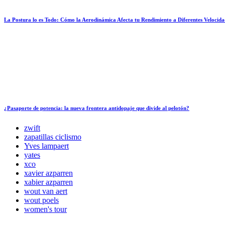
La Postura lo es Todo: Cómo la Aerodinámica Afecta tu Rendimiento a Diferentes Velocida
¿Pasaporte de potencia: la nueva frontera antidopaje que divide al pelotón?
zwift
zapatillas ciclismo
Yves lampaert
yates
xco
xavier azparren
xabier azparren
wout van aert
wout poels
women's tour