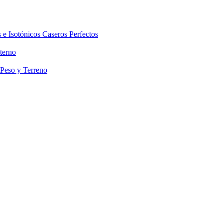
 e Isotónicos Caseros Perfectos
terno
 Peso y Terreno