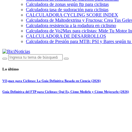
Calculadora de zonas según ftp para ciclistas
Calculadora tasa de sudoración para ciclistas
CALCULADORA CYCLING SCORE INDEX
Calculadora de Maltodextrina y Fructosa: Crea Tus Geles
Calculadora resistencia a la rodadura en ciclismo
Calculadora de Vo2Max para ciclistas: Mide Tu Motor In
CALCULADORA DE DESARROLLOS
Calculadora de Presión para MTB: PSI y Bares según tu
Lo último
VO₂max para Ciclistas: La Guía Definitiva Basada en Ciencia (2026)
Guía Definitiva del FTP para Ciclistas: Qué Es, Cómo Medirlo y Cómo Mejorarlo (2026)