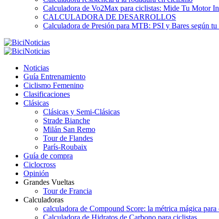
Calculadora de Vo2Max para ciclistas: Mide Tu Motor In
CALCULADORA DE DESARROLLOS
Calculadora de Presión para MTB: PSI y Bares según tu
Noticias
Guía Entrenamiento
Ciclismo Femenino
Clasificaciones
Clásicas
Clásicas y Semi-Clásicas
Strade Bianche
Milán San Remo
Tour de Flandes
París-Roubaix
Guía de compra
Ciclocross
Opinión
Grandes Vueltas
Tour de Francia
Calculadoras
calculadora de Compound Score: la métrica mágica para d
Calculadora de Hidratos de Carbono para ciclistas