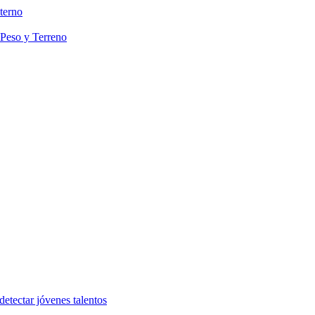
terno
 Peso y Terreno
etectar jóvenes talentos