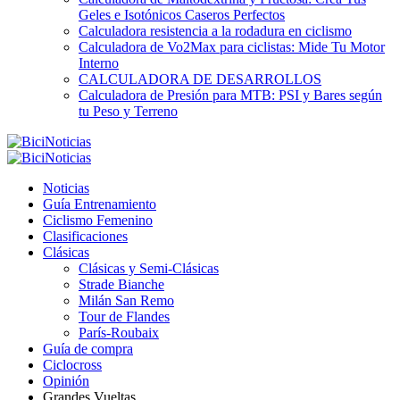
Geles e Isotónicos Caseros Perfectos
Calculadora resistencia a la rodadura en ciclismo
Calculadora de Vo2Max para ciclistas: Mide Tu Motor
Interno
CALCULADORA DE DESARROLLOS
Calculadora de Presión para MTB: PSI y Bares según
tu Peso y Terreno
Noticias
Guía Entrenamiento
Ciclismo Femenino
Clasificaciones
Clásicas
Clásicas y Semi-Clásicas
Strade Bianche
Milán San Remo
Tour de Flandes
París-Roubaix
Guía de compra
Ciclocross
Opinión
Grandes Vueltas