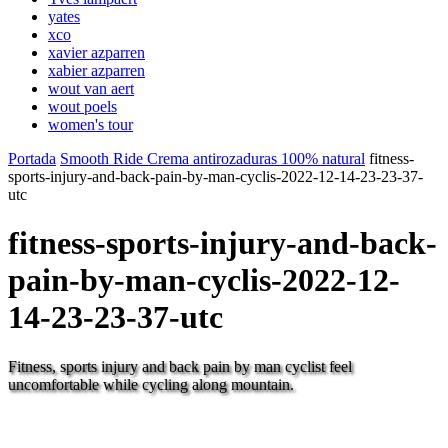
yates
xco
xavier azparren
xabier azparren
wout van aert
wout poels
women's tour
Portada
Smooth Ride Crema antirozaduras 100% natural
fitness-
sports-injury-and-back-pain-by-man-cyclis-2022-12-14-23-23-37-
utc
fitness-sports-injury-and-back-
pain-by-man-cyclis-2022-12-
14-23-23-37-utc
Fitness, sports injury and back pain by man cyclist feel
uncomfortable while cycling along mountain.