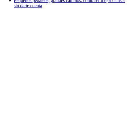
Pequeños pedaleos, grandes cambios: cómo ser mejor ciclista
sin darte cuenta