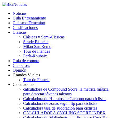
Noticias
Guía Entrenamiento
Ciclismo Femenino
Clasificaciones
Clásicas
Clásicas y Semi-Clásicas
Strade Bianche
Milán San Remo
Tour de Flandes
París-Roubaix
Guía de compra
Ciclocross
Opinión
Grandes Vueltas
Tour de Francia
Calculadoras
calculadora de Compound Score: la métrica mágica
para detectar jóvenes talentos
Calculadora de Hidratos de Carbono para ciclistas
Calculadora de zonas según ftp para ciclistas
Calculadora tasa de sudoración para ciclistas
CALCULADORA CYCLING SCORE INDEX
Calculadora de Maltodextrina y Fructosa: Crea Tus