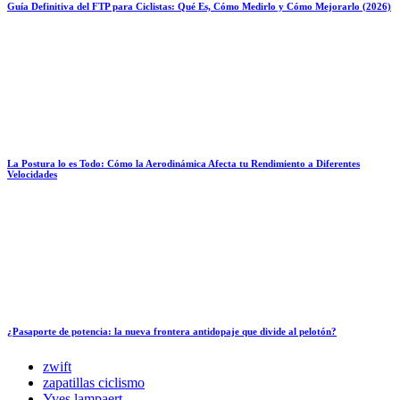
Guía Definitiva del FTP para Ciclistas: Qué Es, Cómo Medirlo y Cómo Mejorarlo (2026)
La Postura lo es Todo: Cómo la Aerodinámica Afecta tu Rendimiento a Diferentes
Velocidades
¿Pasaporte de potencia: la nueva frontera antidopaje que divide al pelotón?
zwift
zapatillas ciclismo
Yves lampaert