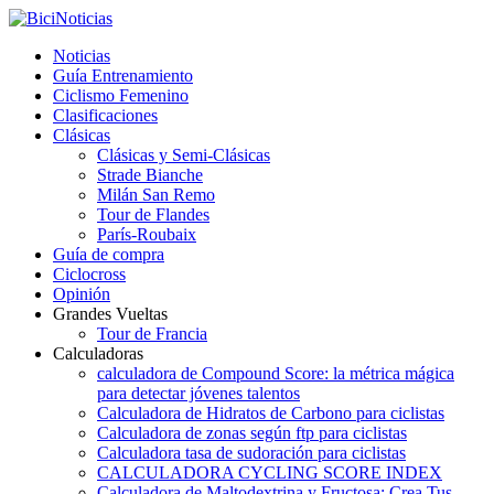
Noticias
Guía Entrenamiento
Ciclismo Femenino
Clasificaciones
Clásicas
Clásicas y Semi-Clásicas
Strade Bianche
Milán San Remo
Tour de Flandes
París-Roubaix
Guía de compra
Ciclocross
Opinión
Grandes Vueltas
Tour de Francia
Calculadoras
calculadora de Compound Score: la métrica mágica
para detectar jóvenes talentos
Calculadora de Hidratos de Carbono para ciclistas
Calculadora de zonas según ftp para ciclistas
Calculadora tasa de sudoración para ciclistas
CALCULADORA CYCLING SCORE INDEX
Calculadora de Maltodextrina y Fructosa: Crea Tus