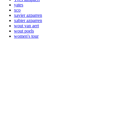
yates
xco
xavier azparren
xabier azparren
wout van aert
wout poels
women's tour