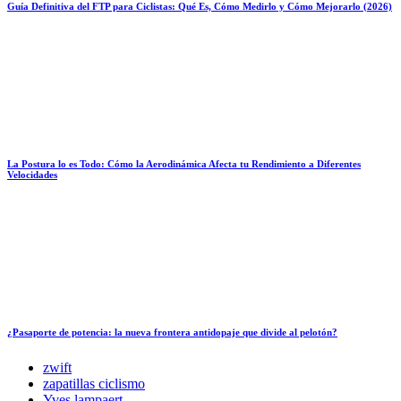
Guía Definitiva del FTP para Ciclistas: Qué Es, Cómo Medirlo y Cómo Mejorarlo (2026)
La Postura lo es Todo: Cómo la Aerodinámica Afecta tu Rendimiento a Diferentes
Velocidades
¿Pasaporte de potencia: la nueva frontera antidopaje que divide al pelotón?
zwift
zapatillas ciclismo
Yves lampaert