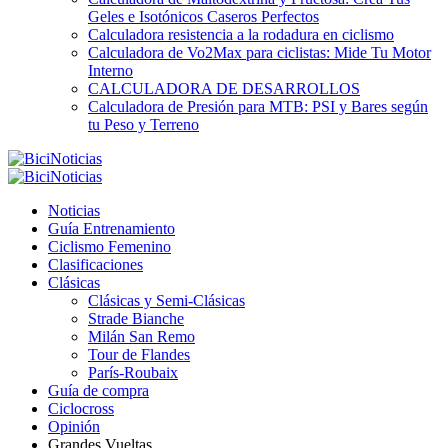
Geles e Isotónicos Caseros Perfectos
Calculadora resistencia a la rodadura en ciclismo
Calculadora de Vo2Max para ciclistas: Mide Tu Motor
Interno
CALCULADORA DE DESARROLLOS
Calculadora de Presión para MTB: PSI y Bares según
tu Peso y Terreno
Noticias
Guía Entrenamiento
Ciclismo Femenino
Clasificaciones
Clásicas
Clásicas y Semi-Clásicas
Strade Bianche
Milán San Remo
Tour de Flandes
París-Roubaix
Guía de compra
Ciclocross
Opinión
Grandes Vueltas