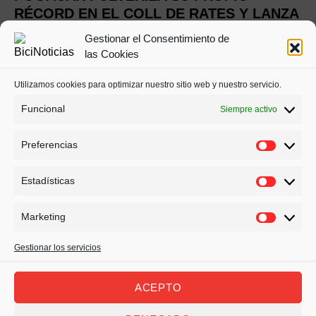
RÉCORD EN EL COLL DE RATES Y LANZA
UN AVISO A SUS RIVALES: “ESTOY MÁS
Gestionar el Consentimiento de
FUERTE QUE EN 2024”
las Cookies
A pocos días de cerrar el año y con la temporada 2026 ya en el
Utilizamos cookies para optimizar nuestro sitio web y nuestro servicio.
horizonte, Tadej Pogačar…
Funcional
Siempre activo
DE
ROBERTO GONZÁLEZ
Preferencias
Estadísticas
Marketing
Gestionar los servicios
© BiciNoticias - Todos los derechos reservados 2022
ACEPTO
Política de Privacidad
Política de cookies (UE)