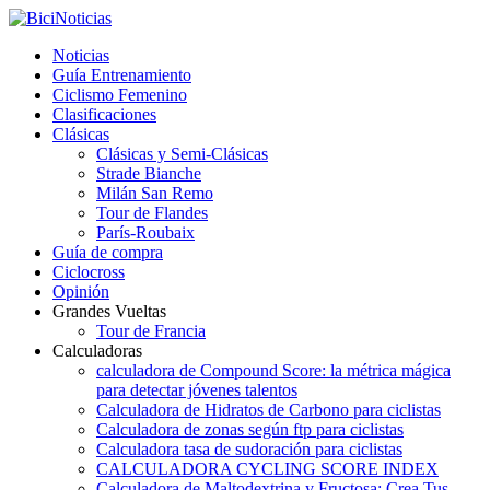
Noticias
Guía Entrenamiento
Ciclismo Femenino
Clasificaciones
Clásicas
Clásicas y Semi-Clásicas
Strade Bianche
Milán San Remo
Tour de Flandes
París-Roubaix
Guía de compra
Ciclocross
Opinión
Grandes Vueltas
Tour de Francia
Calculadoras
calculadora de Compound Score: la métrica mágica
para detectar jóvenes talentos
Calculadora de Hidratos de Carbono para ciclistas
Calculadora de zonas según ftp para ciclistas
Calculadora tasa de sudoración para ciclistas
CALCULADORA CYCLING SCORE INDEX
Calculadora de Maltodextrina y Fructosa: Crea Tus