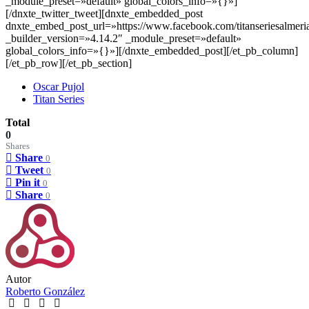
_module_preset=»default» global_colors_info=»{}»]
[/dnxte_twitter_tweet][dnxte_embedded_post
dnxte_embed_post_url=»https://www.facebook.com/titanseriesalmer
_builder_version=»4.14.2″ _module_preset=»default»
global_colors_info=»{}»][/dnxte_embedded_post][/et_pb_column]
[/et_pb_row][/et_pb_section]
Oscar Pujol
Titan Series
Total
0
Shares
Share
0
Tweet
0
Pin it
0
Share
0
Autor
Roberto González