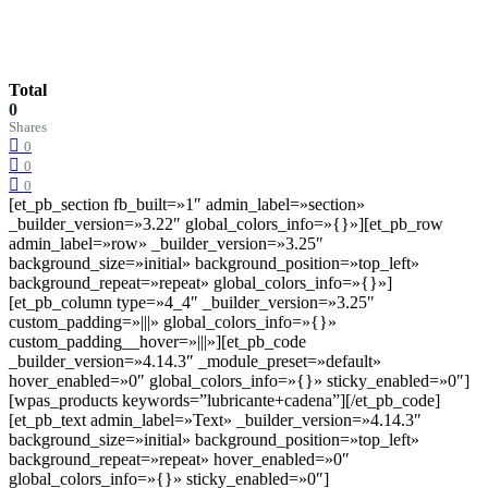
Total
0
Shares
0
0
0
[et_pb_section fb_built=»1″ admin_label=»section»
_builder_version=»3.22″ global_colors_info=»{}»][et_pb_row
admin_label=»row» _builder_version=»3.25″
background_size=»initial» background_position=»top_left»
background_repeat=»repeat» global_colors_info=»{}»]
[et_pb_column type=»4_4″ _builder_version=»3.25″
custom_padding=»|||» global_colors_info=»{}»
custom_padding__hover=»|||»][et_pb_code
_builder_version=»4.14.3″ _module_preset=»default»
hover_enabled=»0″ global_colors_info=»{}» sticky_enabled=»0″]
[wpas_products keywords=”lubricante+cadena”][/et_pb_code]
[et_pb_text admin_label=»Text» _builder_version=»4.14.3″
background_size=»initial» background_position=»top_left»
background_repeat=»repeat» hover_enabled=»0″
global_colors_info=»{}» sticky_enabled=»0″]