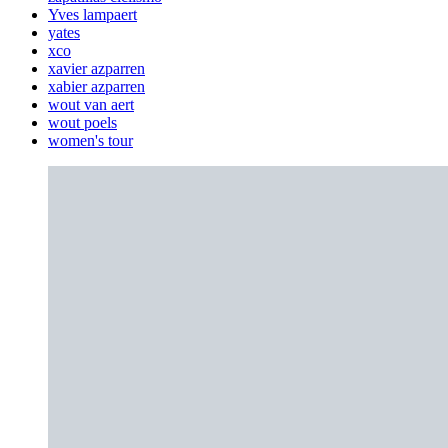
Yves lampaert
yates
xco
xavier azparren
xabier azparren
wout van aert
wout poels
women's tour