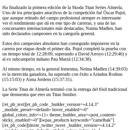
Ha finalizado la primera edición de la Skoda Titan Series Almería.
Uno de los principales atractivos de la competición fué Óscar Pujol,
que aunque retirado del campo profesional siempre es interesante
ver el rendimiento que dá en este tipo de carreras, y una de las
concursantes internacionales más destacadas, Naima Madlen, han
sido declarados campeones en la categoría general.
Estos dos campeones absolutos han conseguido imponerse en la
carrera por etapas desde el primer día. Pujol completó la prueba con
un tiempo total de 12:28:09, superando a David Arroyo (12:29:46) y
al ex subcampeón italiano Pau Marzà (12:34:38).
Al mismo tiempo, en la general femenina, Neima Madlen (14:39:03)
es la merecida ganadora, ha superado con éxito a Ariadna Rodnas
(15:15:03) y Anna Jordens (15:37:31).
La Serie Titan de Almería terminó con la entrega del fósil tradicional
que demuestra que eres un Titan finisher.
[/et_pb_text][et_pb_code _builder_version=»4.14.3″
_module_preset=»default» hover_enabled=»0″
global_colors_info=»{}» theme_builder_area=»post_content»
sticky_enabled=»0″][wpas_products keywords=”camelbak”]
[/et_pb_code][dnxte_twitter_tweet _builder_version=»4.14.2″