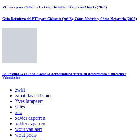
VO₂max para Ciclistas: La Guía Definitiva Basada en Ciencia (2026)
Guía Definitiva del FTP para Ciclistas: Qué Es, Cómo Medirlo y Cómo Mejorarlo (2026)
La Postura lo es Todo: Cómo la Aerodinámica Afecta tu Rendimiento a Diferentes
Velocidades
zwift
zapatillas ciclismo
Yves lampaert
yates
xco
xavier azparren
xabier azparren
wout van aert
wout poels