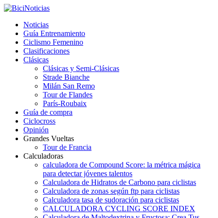
Noticias
Guía Entrenamiento
Ciclismo Femenino
Clasificaciones
Clásicas
Clásicas y Semi-Clásicas
Strade Bianche
Milán San Remo
Tour de Flandes
París-Roubaix
Guía de compra
Ciclocross
Opinión
Grandes Vueltas
Tour de Francia
Calculadoras
calculadora de Compound Score: la métrica mágica
para detectar jóvenes talentos
Calculadora de Hidratos de Carbono para ciclistas
Calculadora de zonas según ftp para ciclistas
Calculadora tasa de sudoración para ciclistas
CALCULADORA CYCLING SCORE INDEX
Calculadora de Maltodextrina y Fructosa: Crea Tus