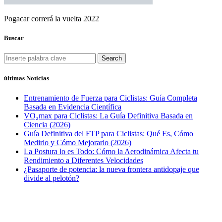
Pogacar correrá la vuelta 2022
Buscar
Search
últimas Noticias
Entrenamiento de Fuerza para Ciclistas: Guía Completa
Basada en Evidencia Científica
VO₂max para Ciclistas: La Guía Definitiva Basada en
Ciencia (2026)
Guía Definitiva del FTP para Ciclistas: Qué Es, Cómo
Medirlo y Cómo Mejorarlo (2026)
La Postura lo es Todo: Cómo la Aerodinámica Afecta tu
Rendimiento a Diferentes Velocidades
¿Pasaporte de potencia: la nueva frontera antidopaje que
divide al pelotón?