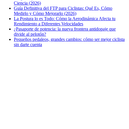
Ciencia (2026)
Guía Definitiva del FTP para Ciclistas: Qué Es, Cómo
Medirlo y Cómo Mejorarlo (2026)
La Postura lo es Todo: Cómo la Aerodinámica Afecta tu
Rendimiento a Diferentes Velocidades
¿Pasaporte de potencia: la nueva frontera antidopaje que
divide al pelotón?
Pequeños pedaleos, grandes cambios: cómo ser mejor ciclista
sin darte cuenta