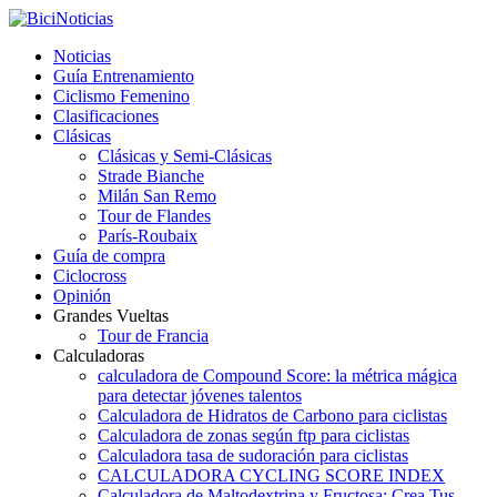
Noticias
Guía Entrenamiento
Ciclismo Femenino
Clasificaciones
Clásicas
Clásicas y Semi-Clásicas
Strade Bianche
Milán San Remo
Tour de Flandes
París-Roubaix
Guía de compra
Ciclocross
Opinión
Grandes Vueltas
Tour de Francia
Calculadoras
calculadora de Compound Score: la métrica mágica
para detectar jóvenes talentos
Calculadora de Hidratos de Carbono para ciclistas
Calculadora de zonas según ftp para ciclistas
Calculadora tasa de sudoración para ciclistas
CALCULADORA CYCLING SCORE INDEX
Calculadora de Maltodextrina y Fructosa: Crea Tus