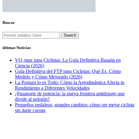
Buscar
Search
últimas Noticias
VO₂max para Ciclistas: La Guía Definitiva Basada en
Ciencia (2026)
Guía Definitiva del FTP para Ciclistas: Qué Es, Cómo
Medirlo y Cómo Mejorarlo (2026)
La Postura lo es Todo: Cómo la Aerodinámica Afecta tu
Rendimiento a Diferentes Velocidades
¿Pasaporte de potencia: la nueva frontera antidopaje que
divide al pelotón?
Pequeños pedaleos, grandes cambios: cómo ser mejor ciclista
sin darte cuenta