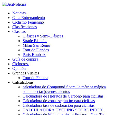
Noticias
Guía Entrenamiento
Ciclismo Femenino
Clasificaciones
Clásicas
Clásicas y Semi-Clásicas
Strade Bianche
Milán San Remo
Tour de Flandes
París-Roubaix
Guía de compra
Ciclocross
Opinión
Grandes Vueltas
Tour de Francia
Calculadoras
calculadora de Compound Score: la métrica mágica
para detectar jóvenes talentos
Calculadora de Hidratos de Carbono para ciclistas
Calculadora de zonas según ftp para ciclistas
Calculadora tasa de sudoración para ciclistas
CALCULADORA CYCLING SCORE INDEX
Calculadora de Maltodextrina y Fructosa: Crea Tus