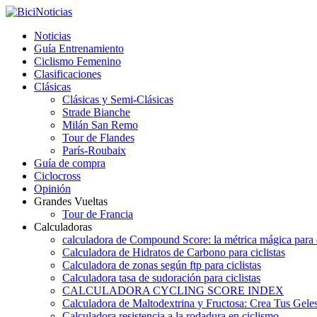
Noticias
Guía Entrenamiento
Ciclismo Femenino
Clasificaciones
Clásicas
Clásicas y Semi-Clásicas
Strade Bianche
Milán San Remo
Tour de Flandes
París-Roubaix
Guía de compra
Ciclocross
Opinión
Grandes Vueltas
Tour de Francia
Calculadoras
calculadora de Compound Score: la métrica mágica para d
Calculadora de Hidratos de Carbono para ciclistas
Calculadora de zonas según ftp para ciclistas
Calculadora tasa de sudoración para ciclistas
CALCULADORA CYCLING SCORE INDEX
Calculadora de Maltodextrina y Fructosa: Crea Tus Geles
Calculadora resistencia a la rodadura en ciclismo