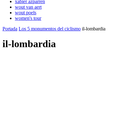
xabier azparren
wout van aert
wout poels
women's tour
Portada
Los 5 monumentos del ciclismo
il-lombardia
il-lombardia