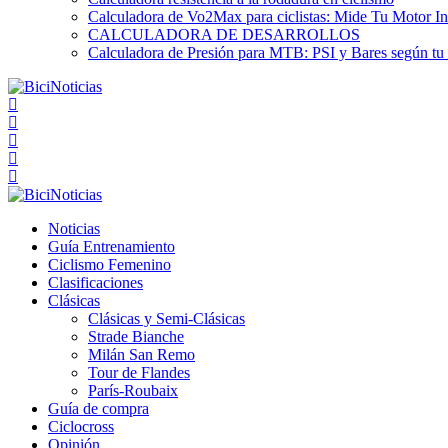
Calculadora de Vo2Max para ciclistas: Mide Tu Motor In
CALCULADORA DE DESARROLLOS
Calculadora de Presión para MTB: PSI y Bares según tu
Noticias
Guía Entrenamiento
Ciclismo Femenino
Clasificaciones
Clásicas
Clásicas y Semi-Clásicas
Strade Bianche
Milán San Remo
Tour de Flandes
París-Roubaix
Guía de compra
Ciclocross
Opinión