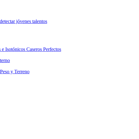
etectar jóvenes talentos
 e Isotónicos Caseros Perfectos
terno
 Peso y Terreno