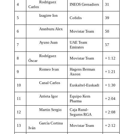
Rodriguez
4
INEOS Grenadiers
31
Carlos
Izagirre Ion
5
Cofidis
39
Aranburu Alex
6
Movistar Team
50
Ayuso Juan
UAE Team
7
57
Emirates
Rodríguez
8
Movistar Team
+ 1:12
Óscar
Romeo Ivan
Hagens Berman
9
+ 1:21
Axeon
Canal Carlos
10
Euskaltel-Euskadi
+ 1:30
Arrieta Igor
Equipo Kern
11
+ 2:04
Pharma
Martin Sergio
Caja Rural-
12
+ 2:08
Seguros RGA
García Cortina
13
Movistar Team
+ 2:12
Iván