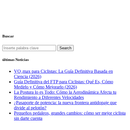
Buscar
Search
últimas Noticias
VO₂max para Ciclistas: La Guía Definitiva Basada en
Ciencia (2026)
Guía Definitiva del FTP para Ciclistas: Qué Es, Cómo
Medirlo y Cómo Mejorarlo (2026)
La Postura lo es Todo: Cómo la Aerodinámica Afecta tu
Rendimiento a Diferentes Velocidades
¿Pasaporte de potencia: la nueva frontera antidopaje que
divide al pelotón?
Pequeños pedaleos, grandes cambios: cómo ser mejor ciclista
sin darte cuenta