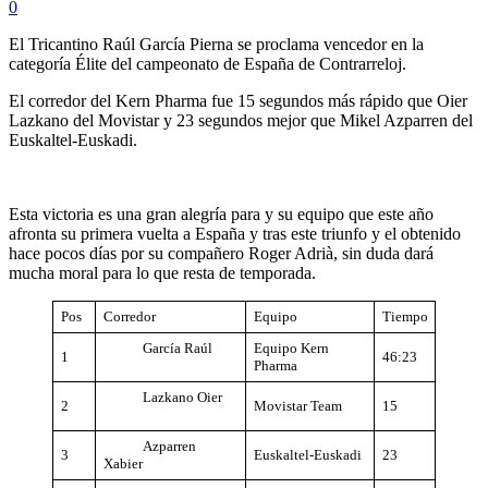
0
El Tricantino Raúl García Pierna se proclama vencedor en la
categoría Élite del campeonato de España de Contrarreloj.
El corredor del Kern Pharma fue 15 segundos más rápido que Oier
Lazkano del Movistar y 23 segundos mejor que Mikel Azparren del
Euskaltel-Euskadi.
Esta victoria es una gran alegría para y su equipo que este año
afronta su primera vuelta a España y tras este triunfo y el obtenido
hace pocos días por su compañero Roger Adrià, sin duda dará
mucha moral para lo que resta de temporada.
Pos
Corredor
Equipo
Tiempo
García Raúl
Equipo Kern
1
46:23
Pharma
Lazkano Oier
2
Movistar Team
15
Azparren
3
Euskaltel-Euskadi
23
Xabier