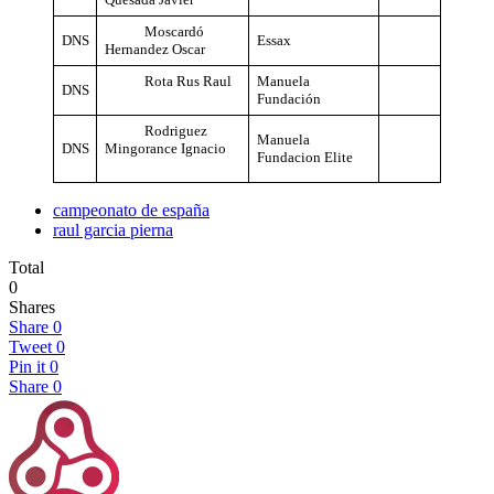
Moscardó
DNS
Essax
Hernandez Oscar
Rota Rus Raul
Manuela
DNS
Fundación
Rodriguez
Manuela
DNS
Mingorance Ignacio
Fundacion Elite
campeonato de españa
raul garcia pierna
Total
0
Shares
Share
0
Tweet
0
Pin it
0
Share
0