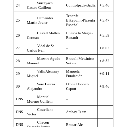
Surinyach
24
Controlpack-Badia
+ 5:46
Casero Guillem
Tenerife
Hernandez
25
Bikepoint-Pizzeria
+ 5:47
Martin Javier
Español
Castell Mallen
Huesca la Magia-
26
+ 5:59
German
Renault
Vidal de Sa
27
–
+ 8:03
Carlos Ivan
Maestra Agudo
Brocoli Mecánico-
28
+ 8:52
Manuel
Sakata
Valls Alemany
Manuela
29
+ 9:11
Miquel
Fundación
Soro Garcia
Drone Hopper-
30
+ 9:46
Alejandro
Gsport
Montiel
DNS
–
Moreno Guillem
Castellano
DNS
Arabay Team
Victor
Chacon
DNS
Brocar-Ale
Quesada Javier