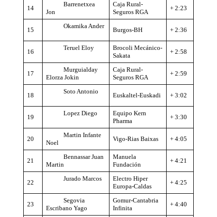
Barrenetxea
Caja Rural-
14
+ 2:23
Jon
Seguros RGA
Okamika Ander
15
Burgos-BH
+ 2:36
Teruel Eloy
Brocoli Mecánico-
16
+ 2:58
Sakata
Murguialday
Caja Rural-
17
+ 2:59
Elorza Jokin
Seguros RGA
Soto Antonio
18
Euskaltel-Euskadi
+ 3:02
Lopez Diego
Equipo Kern
19
+ 3:30
Pharma
Martin Infante
20
Vigo-Rias Baixas
+ 4:05
Noel
Bennassar Juan
Manuela
21
+ 4:21
Martin
Fundación
Jurado Marcos
Electro Hiper
22
+ 4:25
Europa-Caldas
Segovia
Gomur-Cantabria
23
+ 4:40
Escribano Yago
Infinita