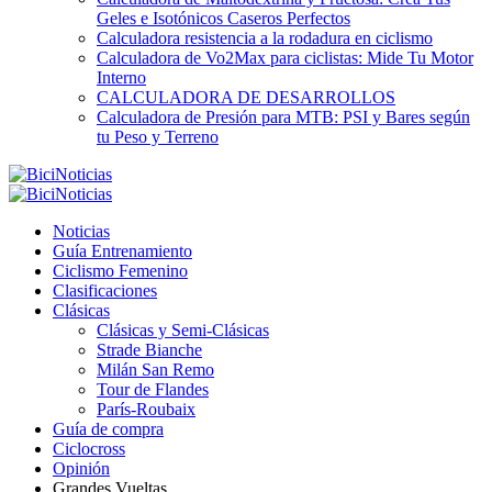
Geles e Isotónicos Caseros Perfectos
Calculadora resistencia a la rodadura en ciclismo
Calculadora de Vo2Max para ciclistas: Mide Tu Motor
Interno
CALCULADORA DE DESARROLLOS
Calculadora de Presión para MTB: PSI y Bares según
tu Peso y Terreno
Noticias
Guía Entrenamiento
Ciclismo Femenino
Clasificaciones
Clásicas
Clásicas y Semi-Clásicas
Strade Bianche
Milán San Remo
Tour de Flandes
París-Roubaix
Guía de compra
Ciclocross
Opinión
Grandes Vueltas