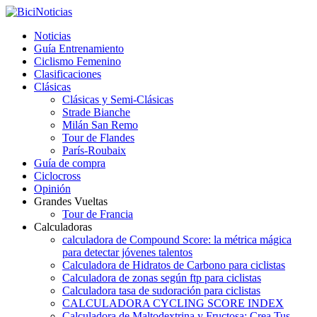
Noticias
Guía Entrenamiento
Ciclismo Femenino
Clasificaciones
Clásicas
Clásicas y Semi-Clásicas
Strade Bianche
Milán San Remo
Tour de Flandes
París-Roubaix
Guía de compra
Ciclocross
Opinión
Grandes Vueltas
Tour de Francia
Calculadoras
calculadora de Compound Score: la métrica mágica
para detectar jóvenes talentos
Calculadora de Hidratos de Carbono para ciclistas
Calculadora de zonas según ftp para ciclistas
Calculadora tasa de sudoración para ciclistas
CALCULADORA CYCLING SCORE INDEX
Calculadora de Maltodextrina y Fructosa: Crea Tus