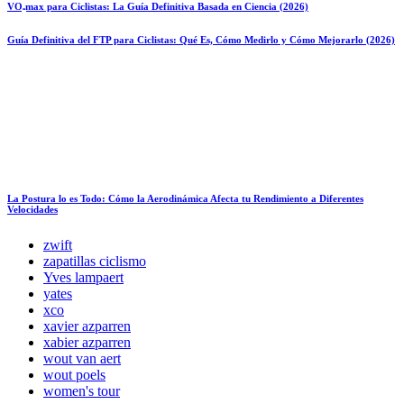
VO₂max para Ciclistas: La Guía Definitiva Basada en Ciencia (2026)
Guía Definitiva del FTP para Ciclistas: Qué Es, Cómo Medirlo y Cómo Mejorarlo (2026)
La Postura lo es Todo: Cómo la Aerodinámica Afecta tu Rendimiento a Diferentes
Velocidades
zwift
zapatillas ciclismo
Yves lampaert
yates
xco
xavier azparren
xabier azparren
wout van aert
wout poels
women's tour