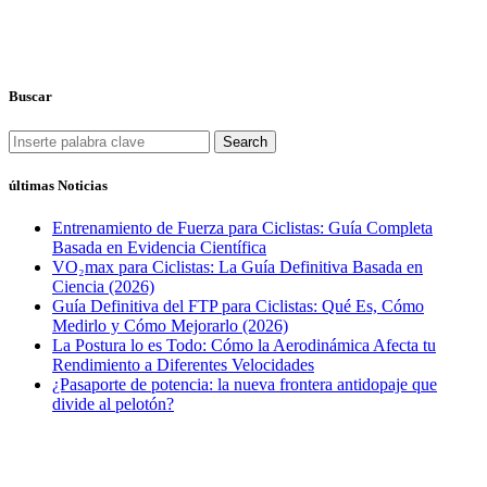
Buscar
Search
últimas Noticias
Entrenamiento de Fuerza para Ciclistas: Guía Completa
Basada en Evidencia Científica
VO₂max para Ciclistas: La Guía Definitiva Basada en
Ciencia (2026)
Guía Definitiva del FTP para Ciclistas: Qué Es, Cómo
Medirlo y Cómo Mejorarlo (2026)
La Postura lo es Todo: Cómo la Aerodinámica Afecta tu
Rendimiento a Diferentes Velocidades
¿Pasaporte de potencia: la nueva frontera antidopaje que
divide al pelotón?