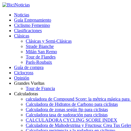
Noticias
Guía Entrenamiento
Ciclismo Femenino
Clasificaciones
Clásicas
Clásicas y Semi-Clásicas
Strade Bianche
Milán San Remo
Tour de Flandes
París-Roubaix
Guía de compra
Ciclocross
Opinión
Grandes Vueltas
Tour de Francia
Calculadoras
calculadora de Compound Score: la métrica mágica para d
Calculadora de Hidratos de Carbono para ciclistas
Calculadora de zonas según ftp para ciclistas
Calculadora tasa de sudoración para ciclistas
CALCULADORA CYCLING SCORE INDEX
Calculadora de Maltodextrina y Fructosa: Crea Tus Geles
Calculadora resistencia a la rodadura en ciclismo