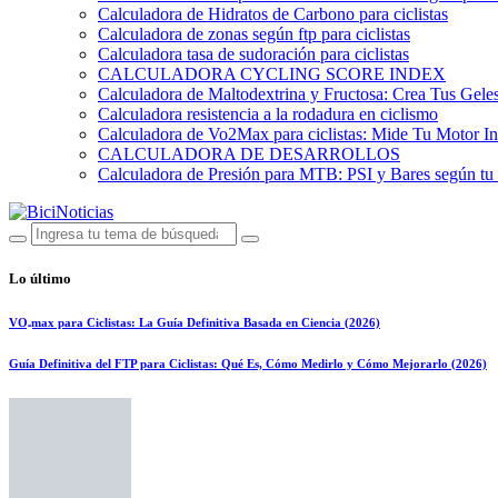
Calculadora de Hidratos de Carbono para ciclistas
Calculadora de zonas según ftp para ciclistas
Calculadora tasa de sudoración para ciclistas
CALCULADORA CYCLING SCORE INDEX
Calculadora de Maltodextrina y Fructosa: Crea Tus Geles
Calculadora resistencia a la rodadura en ciclismo
Calculadora de Vo2Max para ciclistas: Mide Tu Motor In
CALCULADORA DE DESARROLLOS
Calculadora de Presión para MTB: PSI y Bares según tu
Lo último
VO₂max para Ciclistas: La Guía Definitiva Basada en Ciencia (2026)
Guía Definitiva del FTP para Ciclistas: Qué Es, Cómo Medirlo y Cómo Mejorarlo (2026)