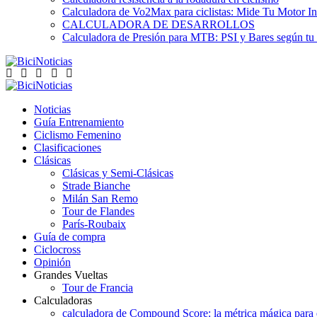
Calculadora de Vo2Max para ciclistas: Mide Tu Motor In
CALCULADORA DE DESARROLLOS
Calculadora de Presión para MTB: PSI y Bares según tu
Noticias
Guía Entrenamiento
Ciclismo Femenino
Clasificaciones
Clásicas
Clásicas y Semi-Clásicas
Strade Bianche
Milán San Remo
Tour de Flandes
París-Roubaix
Guía de compra
Ciclocross
Opinión
Grandes Vueltas
Tour de Francia
Calculadoras
calculadora de Compound Score: la métrica mágica para d