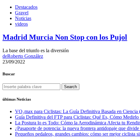
Destacados
Gravel
Noticias
videos
Madrid Murcia Non Stop con los Pujol
La base del triunfo es la diversión
de
Roberto González
23/09/2022
Buscar
Search
últimas Noticias
VO₂max para Ciclistas: La Guía Definitiva Basada en Ciencia 
Guía Definitiva del FTP para Ciclistas: Qué Es, Cómo Medirl
La Postura lo es Todo: Cómo la Aerodinámica Afecta tu Rendim
¿Pasaporte de potencia: la nueva frontera antidopaje que divide
Pequeños pedaleos, grandes cambios: cómo ser mejor ciclista si