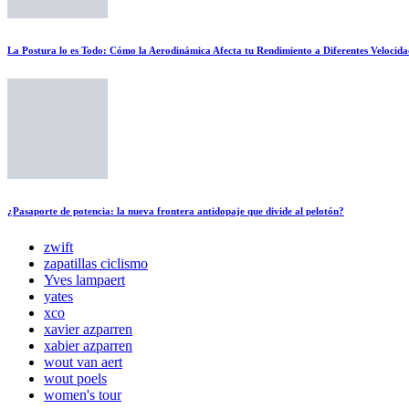
La Postura lo es Todo: Cómo la Aerodinámica Afecta tu Rendimiento a Diferentes Velocida
¿Pasaporte de potencia: la nueva frontera antidopaje que divide al pelotón?
zwift
zapatillas ciclismo
Yves lampaert
yates
xco
xavier azparren
xabier azparren
wout van aert
wout poels
women's tour