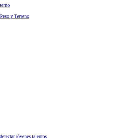
terno
 Peso y Terreno
etectar jóvenes talentos