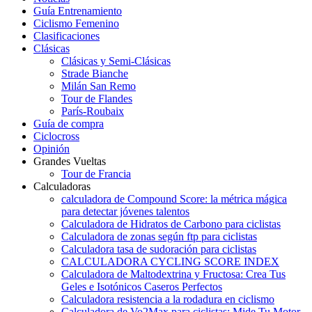
Guía Entrenamiento
Ciclismo Femenino
Clasificaciones
Clásicas
Clásicas y Semi-Clásicas
Strade Bianche
Milán San Remo
Tour de Flandes
París-Roubaix
Guía de compra
Ciclocross
Opinión
Grandes Vueltas
Tour de Francia
Calculadoras
calculadora de Compound Score: la métrica mágica
para detectar jóvenes talentos
Calculadora de Hidratos de Carbono para ciclistas
Calculadora de zonas según ftp para ciclistas
Calculadora tasa de sudoración para ciclistas
CALCULADORA CYCLING SCORE INDEX
Calculadora de Maltodextrina y Fructosa: Crea Tus
Geles e Isotónicos Caseros Perfectos
Calculadora resistencia a la rodadura en ciclismo
Calculadora de Vo2Max para ciclistas: Mide Tu Motor