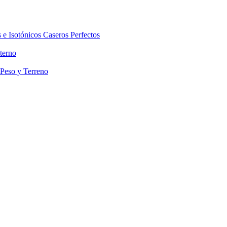
 e Isotónicos Caseros Perfectos
terno
 Peso y Terreno