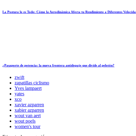
La Postura lo es Todo: Cómo la Aerodinámica Afecta tu Rendimiento a Diferentes Velocida
¿Pasaporte de potencia: la nueva frontera antidopaje que divide al pelotón?
zwift
zapatillas ciclismo
Yves lampaert
yates
xco
xavier azparren
xabier azparren
wout van aert
wout poels
women's tour