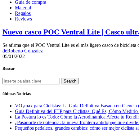
Guía de compra
Material
Regalos
Reviews
Nuevo casco POC Ventral Lite | Casco ult
Se afirma que el POC Ventral Lite es el más ligero casco de bicicleta
de
Roberto González
05/01/2022
Buscar
Search
últimas Noticias
VO₂max para Ciclistas: La Guía Definitiva Basada en Ciencia 
Guía Definitiva del FTP para Ciclistas: Qué Es, Cómo Medirl
La Postura lo es Todo: Cómo la Aerodinámica Afecta tu Rendim
¿Pasaporte de potencia: la nueva frontera antidopaje que divide
Pequeños pedaleos, grandes cambios: cómo ser mejor ciclista si