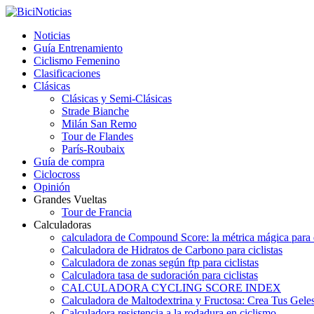
Noticias
Guía Entrenamiento
Ciclismo Femenino
Clasificaciones
Clásicas
Clásicas y Semi-Clásicas
Strade Bianche
Milán San Remo
Tour de Flandes
París-Roubaix
Guía de compra
Ciclocross
Opinión
Grandes Vueltas
Tour de Francia
Calculadoras
calculadora de Compound Score: la métrica mágica para d
Calculadora de Hidratos de Carbono para ciclistas
Calculadora de zonas según ftp para ciclistas
Calculadora tasa de sudoración para ciclistas
CALCULADORA CYCLING SCORE INDEX
Calculadora de Maltodextrina y Fructosa: Crea Tus Geles
Calculadora resistencia a la rodadura en ciclismo