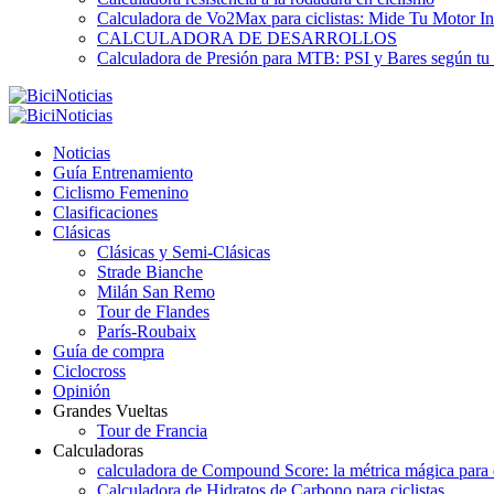
Calculadora de Vo2Max para ciclistas: Mide Tu Motor In
CALCULADORA DE DESARROLLOS
Calculadora de Presión para MTB: PSI y Bares según tu
Noticias
Guía Entrenamiento
Ciclismo Femenino
Clasificaciones
Clásicas
Clásicas y Semi-Clásicas
Strade Bianche
Milán San Remo
Tour de Flandes
París-Roubaix
Guía de compra
Ciclocross
Opinión
Grandes Vueltas
Tour de Francia
Calculadoras
calculadora de Compound Score: la métrica mágica para d
Calculadora de Hidratos de Carbono para ciclistas