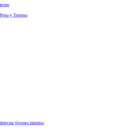
terno
 Peso y Terreno
etectar jóvenes talentos