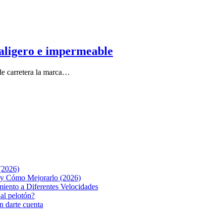
raligero e impermeable
 de carretera la marca…
(2026)
o y Cómo Mejorarlo (2026)
iento a Diferentes Velocidades
 al pelotón?
n darte cuenta