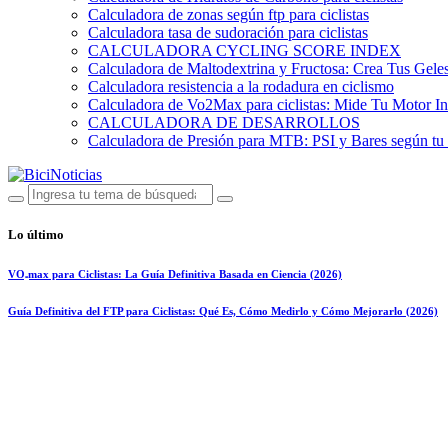
Calculadora de zonas según ftp para ciclistas
Calculadora tasa de sudoración para ciclistas
CALCULADORA CYCLING SCORE INDEX
Calculadora de Maltodextrina y Fructosa: Crea Tus Geles
Calculadora resistencia a la rodadura en ciclismo
Calculadora de Vo2Max para ciclistas: Mide Tu Motor In
CALCULADORA DE DESARROLLOS
Calculadora de Presión para MTB: PSI y Bares según tu
Lo último
VO₂max para Ciclistas: La Guía Definitiva Basada en Ciencia (2026)
Guía Definitiva del FTP para Ciclistas: Qué Es, Cómo Medirlo y Cómo Mejorarlo (2026)