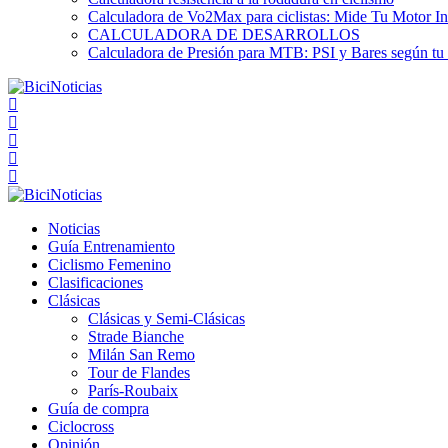
Calculadora de Vo2Max para ciclistas: Mide Tu Motor In
CALCULADORA DE DESARROLLOS
Calculadora de Presión para MTB: PSI y Bares según tu
Noticias
Guía Entrenamiento
Ciclismo Femenino
Clasificaciones
Clásicas
Clásicas y Semi-Clásicas
Strade Bianche
Milán San Remo
Tour de Flandes
París-Roubaix
Guía de compra
Ciclocross
Opinión