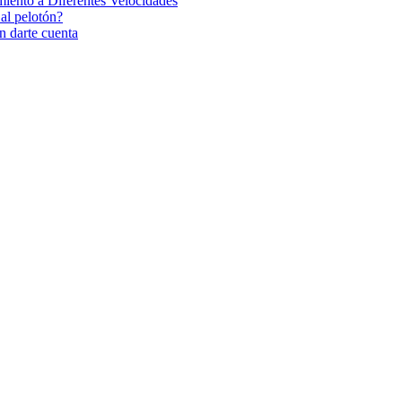
iento a Diferentes Velocidades
 al pelotón?
n darte cuenta