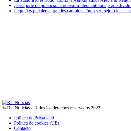
La Postura lo es Todo: Cómo la Aerodinámica Afecta tu Rendim
¿Pasaporte de potencia: la nueva frontera antidopaje que divide
Pequeños pedaleos, grandes cambios: cómo ser mejor ciclista si
© BiciNoticias - Todos los derechos reservados 2022
Política de Privacidad
Política de cookies (UE)
Contacto