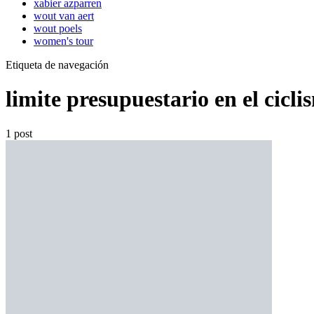
xabier azparren
wout van aert
wout poels
women's tour
Etiqueta de navegación
limite presupuestario en el cicli
1 post