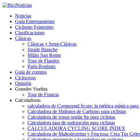
Noticias
Guía Entrenamiento
Ciclismo Femenino
Clasificaciones
Clásicas
Clásicas y Semi-Clásicas
Strade Bianche
Milán San Remo
Tour de Flandes
París-Roubaix
Guía de compra
Ciclocross
Opinión
Grandes Vueltas
Tour de Francia
Calculadoras
calculadora de Compound Score: la métrica mágica para d
Calculadora de Hidratos de Carbono para ciclistas
Calculadora de zonas según ftp para ciclistas
Calculadora tasa de sudoración para ciclistas
CALCULADORA CYCLING SCORE INDEX
Calculadora de Maltodextrina y Fructosa: Crea Tus Geles
Calculadora resistencia a la rodadura en ciclismo