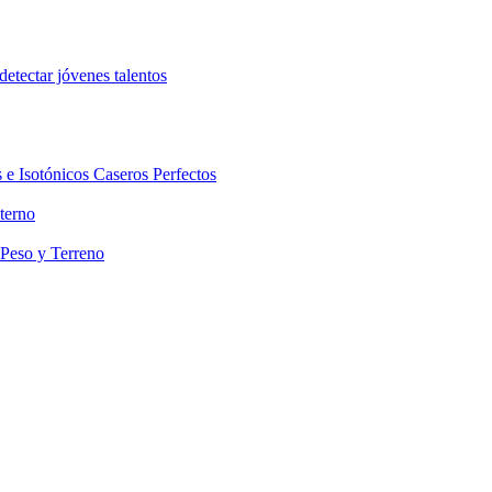
etectar jóvenes talentos
 e Isotónicos Caseros Perfectos
terno
 Peso y Terreno