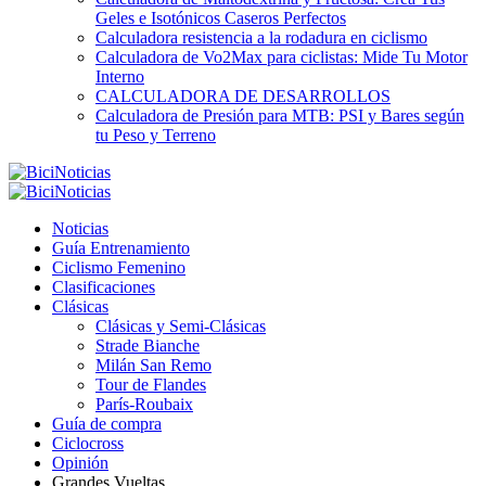
Geles e Isotónicos Caseros Perfectos
Calculadora resistencia a la rodadura en ciclismo
Calculadora de Vo2Max para ciclistas: Mide Tu Motor
Interno
CALCULADORA DE DESARROLLOS
Calculadora de Presión para MTB: PSI y Bares según
tu Peso y Terreno
Noticias
Guía Entrenamiento
Ciclismo Femenino
Clasificaciones
Clásicas
Clásicas y Semi-Clásicas
Strade Bianche
Milán San Remo
Tour de Flandes
París-Roubaix
Guía de compra
Ciclocross
Opinión
Grandes Vueltas