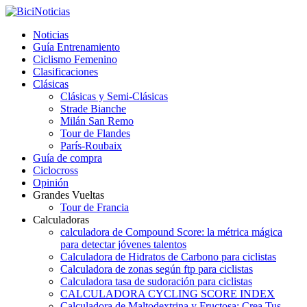
Noticias
Guía Entrenamiento
Ciclismo Femenino
Clasificaciones
Clásicas
Clásicas y Semi-Clásicas
Strade Bianche
Milán San Remo
Tour de Flandes
París-Roubaix
Guía de compra
Ciclocross
Opinión
Grandes Vueltas
Tour de Francia
Calculadoras
calculadora de Compound Score: la métrica mágica
para detectar jóvenes talentos
Calculadora de Hidratos de Carbono para ciclistas
Calculadora de zonas según ftp para ciclistas
Calculadora tasa de sudoración para ciclistas
CALCULADORA CYCLING SCORE INDEX
Calculadora de Maltodextrina y Fructosa: Crea Tus