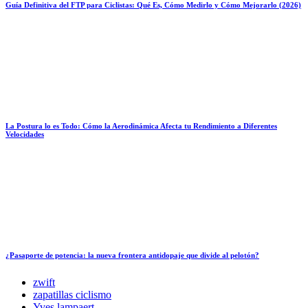
Guía Definitiva del FTP para Ciclistas: Qué Es, Cómo Medirlo y Cómo Mejorarlo (2026)
La Postura lo es Todo: Cómo la Aerodinámica Afecta tu Rendimiento a Diferentes
Velocidades
¿Pasaporte de potencia: la nueva frontera antidopaje que divide al pelotón?
zwift
zapatillas ciclismo
Yves lampaert