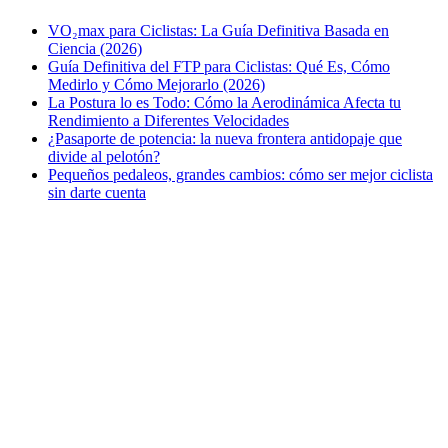
VO₂max para Ciclistas: La Guía Definitiva Basada en
Ciencia (2026)
Guía Definitiva del FTP para Ciclistas: Qué Es, Cómo
Medirlo y Cómo Mejorarlo (2026)
La Postura lo es Todo: Cómo la Aerodinámica Afecta tu
Rendimiento a Diferentes Velocidades
¿Pasaporte de potencia: la nueva frontera antidopaje que
divide al pelotón?
Pequeños pedaleos, grandes cambios: cómo ser mejor ciclista
sin darte cuenta