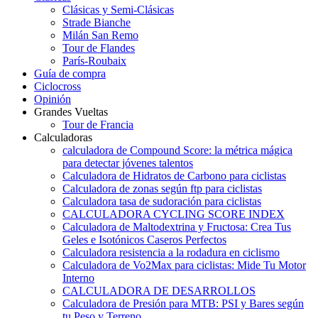
Clásicas y Semi-Clásicas
Strade Bianche
Milán San Remo
Tour de Flandes
París-Roubaix
Guía de compra
Ciclocross
Opinión
Grandes Vueltas
Tour de Francia
Calculadoras
calculadora de Compound Score: la métrica mágica
para detectar jóvenes talentos
Calculadora de Hidratos de Carbono para ciclistas
Calculadora de zonas según ftp para ciclistas
Calculadora tasa de sudoración para ciclistas
CALCULADORA CYCLING SCORE INDEX
Calculadora de Maltodextrina y Fructosa: Crea Tus
Geles e Isotónicos Caseros Perfectos
Calculadora resistencia a la rodadura en ciclismo
Calculadora de Vo2Max para ciclistas: Mide Tu Motor
Interno
CALCULADORA DE DESARROLLOS
Calculadora de Presión para MTB: PSI y Bares según
tu Peso y Terreno