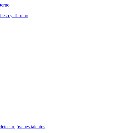
terno
 Peso y Terreno
etectar jóvenes talentos