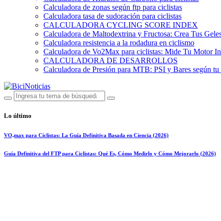
Calculadora de zonas según ftp para ciclistas
Calculadora tasa de sudoración para ciclistas
CALCULADORA CYCLING SCORE INDEX
Calculadora de Maltodextrina y Fructosa: Crea Tus Geles
Calculadora resistencia a la rodadura en ciclismo
Calculadora de Vo2Max para ciclistas: Mide Tu Motor In
CALCULADORA DE DESARROLLOS
Calculadora de Presión para MTB: PSI y Bares según tu
Lo último
VO₂max para Ciclistas: La Guía Definitiva Basada en Ciencia (2026)
Guía Definitiva del FTP para Ciclistas: Qué Es, Cómo Medirlo y Cómo Mejorarlo (2026)