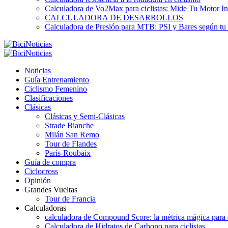
Calculadora de Vo2Max para ciclistas: Mide Tu Motor In
CALCULADORA DE DESARROLLOS
Calculadora de Presión para MTB: PSI y Bares según tu
Noticias
Guía Entrenamiento
Ciclismo Femenino
Clasificaciones
Clásicas
Clásicas y Semi-Clásicas
Strade Bianche
Milán San Remo
Tour de Flandes
París-Roubaix
Guía de compra
Ciclocross
Opinión
Grandes Vueltas
Tour de Francia
Calculadoras
calculadora de Compound Score: la métrica mágica para d
Calculadora de Hidratos de Carbono para ciclistas