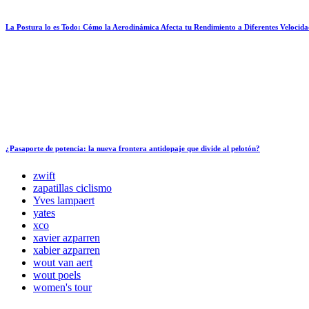
La Postura lo es Todo: Cómo la Aerodinámica Afecta tu Rendimiento a Diferentes Velocida
¿Pasaporte de potencia: la nueva frontera antidopaje que divide al pelotón?
zwift
zapatillas ciclismo
Yves lampaert
yates
xco
xavier azparren
xabier azparren
wout van aert
wout poels
women's tour