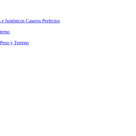
 e Isotónicos Caseros Perfectos
terno
 Peso y Terreno