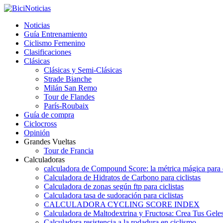
Noticias
Guía Entrenamiento
Ciclismo Femenino
Clasificaciones
Clásicas
Clásicas y Semi-Clásicas
Strade Bianche
Milán San Remo
Tour de Flandes
París-Roubaix
Guía de compra
Ciclocross
Opinión
Grandes Vueltas
Tour de Francia
Calculadoras
calculadora de Compound Score: la métrica mágica para d
Calculadora de Hidratos de Carbono para ciclistas
Calculadora de zonas según ftp para ciclistas
Calculadora tasa de sudoración para ciclistas
CALCULADORA CYCLING SCORE INDEX
Calculadora de Maltodextrina y Fructosa: Crea Tus Geles
Calculadora resistencia a la rodadura en ciclismo