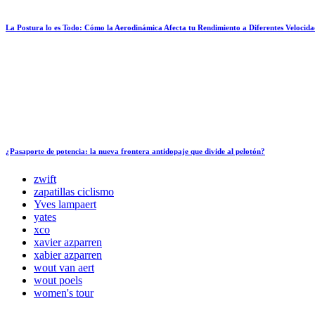
La Postura lo es Todo: Cómo la Aerodinámica Afecta tu Rendimiento a Diferentes Velocida
¿Pasaporte de potencia: la nueva frontera antidopaje que divide al pelotón?
zwift
zapatillas ciclismo
Yves lampaert
yates
xco
xavier azparren
xabier azparren
wout van aert
wout poels
women's tour