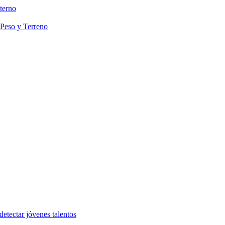
terno
 Peso y Terreno
etectar jóvenes talentos