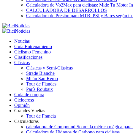
Calculadora de Vo2Max para ciclistas: Mide Tu Motor In
CALCULADORA DE DESARROLLOS
Calculadora de Presión para MTB: PSI y Bares según tu
Noticias
Guía Entrenamiento
Ciclismo Femenino
Clasificaciones
Clásicas
Clásicas y Semi-Clásicas
Strade Bianche
Milán San Remo
Tour de Flandes
París-Roubaix
Guía de compra
Ciclocross
Opinión
Grandes Vueltas
Tour de Francia
Calculadoras
calculadora de Compound Score: la métrica mágica para d
Calculadora de Hidratos de Carbono para ciclistas