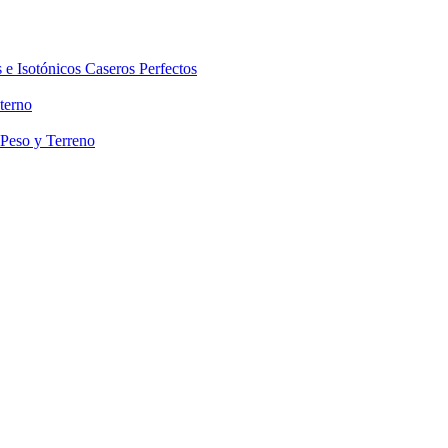
 e Isotónicos Caseros Perfectos
terno
 Peso y Terreno