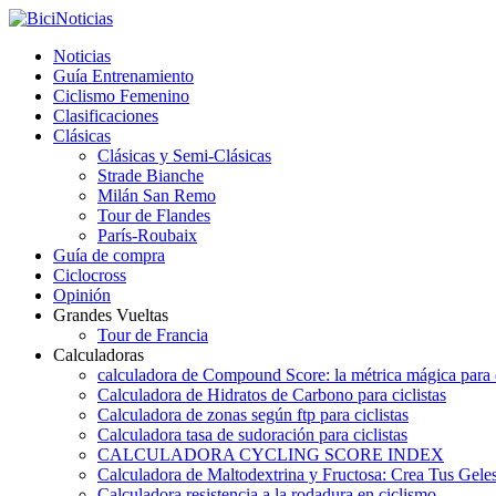
Noticias
Guía Entrenamiento
Ciclismo Femenino
Clasificaciones
Clásicas
Clásicas y Semi-Clásicas
Strade Bianche
Milán San Remo
Tour de Flandes
París-Roubaix
Guía de compra
Ciclocross
Opinión
Grandes Vueltas
Tour de Francia
Calculadoras
calculadora de Compound Score: la métrica mágica para d
Calculadora de Hidratos de Carbono para ciclistas
Calculadora de zonas según ftp para ciclistas
Calculadora tasa de sudoración para ciclistas
CALCULADORA CYCLING SCORE INDEX
Calculadora de Maltodextrina y Fructosa: Crea Tus Geles
Calculadora resistencia a la rodadura en ciclismo