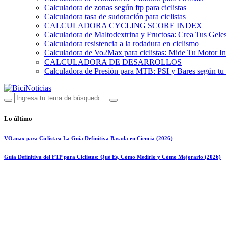
Calculadora de zonas según ftp para ciclistas
Calculadora tasa de sudoración para ciclistas
CALCULADORA CYCLING SCORE INDEX
Calculadora de Maltodextrina y Fructosa: Crea Tus Geles
Calculadora resistencia a la rodadura en ciclismo
Calculadora de Vo2Max para ciclistas: Mide Tu Motor In
CALCULADORA DE DESARROLLOS
Calculadora de Presión para MTB: PSI y Bares según tu
Lo último
VO₂max para Ciclistas: La Guía Definitiva Basada en Ciencia (2026)
Guía Definitiva del FTP para Ciclistas: Qué Es, Cómo Medirlo y Cómo Mejorarlo (2026)