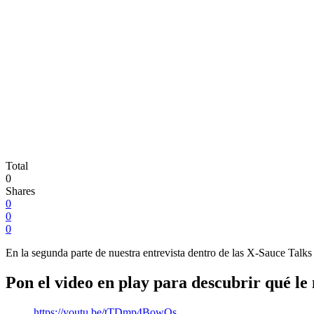
Total
0
Shares
0
0
0
En la segunda parte de nuestra entrevista dentro de las X-Sauce Talks
Pon el video en play para descubrir qué le
https://youtu.be/tTDmp4BowQs