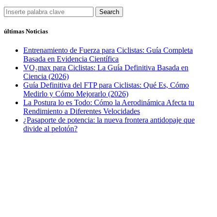
Search
últimas Noticias
Entrenamiento de Fuerza para Ciclistas: Guía Completa
Basada en Evidencia Científica
VO₂max para Ciclistas: La Guía Definitiva Basada en
Ciencia (2026)
Guía Definitiva del FTP para Ciclistas: Qué Es, Cómo
Medirlo y Cómo Mejorarlo (2026)
La Postura lo es Todo: Cómo la Aerodinámica Afecta tu
Rendimiento a Diferentes Velocidades
¿Pasaporte de potencia: la nueva frontera antidopaje que
divide al pelotón?