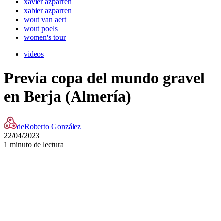
xavier azparren
xabier azparren
wout van aert
wout poels
women's tour
videos
Previa copa del mundo gravel
en Berja (Almería)
de
Roberto González
22/04/2023
1 minuto de lectura