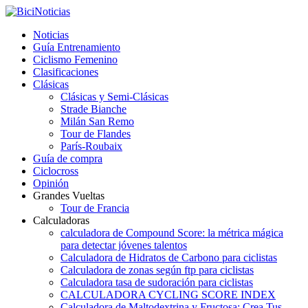
Noticias
Guía Entrenamiento
Ciclismo Femenino
Clasificaciones
Clásicas
Clásicas y Semi-Clásicas
Strade Bianche
Milán San Remo
Tour de Flandes
París-Roubaix
Guía de compra
Ciclocross
Opinión
Grandes Vueltas
Tour de Francia
Calculadoras
calculadora de Compound Score: la métrica mágica
para detectar jóvenes talentos
Calculadora de Hidratos de Carbono para ciclistas
Calculadora de zonas según ftp para ciclistas
Calculadora tasa de sudoración para ciclistas
CALCULADORA CYCLING SCORE INDEX
Calculadora de Maltodextrina y Fructosa: Crea Tus