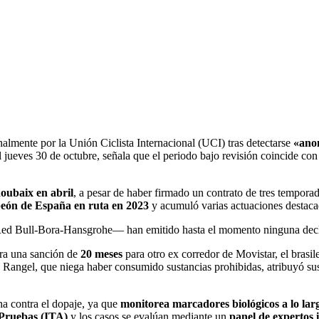
almente por la Unión Ciclista Internacional (UCI) tras detectarse
«anom
el jueves 30 de octubre, señala que el periodo bajo revisión coincide co
oubaix en abril
, a pesar de haber firmado un contrato de tres tempor
eón de España en ruta en 2023
y acumuló varias actuaciones destacad
y Red Bull-Bora-Hansgrohe— han emitido hasta el momento ninguna decla
ra una sanción de
20 meses
para otro ex corredor de Movistar, el brasi
angel, que niega haber consumido sustancias prohibidas, atribuyó sus e
ha contra el dopaje, ya que
monitorea marcadores biológicos a lo lar
 Pruebas (ITA)
y los casos se evalúan mediante un
panel de expertos 