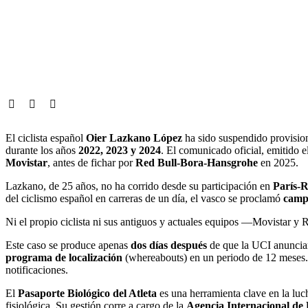
El ciclista español
Oier Lazkano López
ha sido suspendido provision
durante los años
2022, 2023 y 2024
. El comunicado oficial, emitido 
Movistar
, antes de fichar por
Red Bull-Bora-Hansgrohe
en 2025.
Lazkano, de 25 años, no ha corrido desde su participación en
París-R
del ciclismo español en carreras de un día, el vasco se proclamó
camp
Ni el propio ciclista ni sus antiguos y actuales equipos —Movistar 
Este caso se produce apenas
dos días después
de que la UCI anuncia
programa de localización
(whereabouts) en un periodo de 12 meses. R
notificaciones.
El
Pasaporte Biológico del Atleta
es una herramienta clave en la luc
fisiológica. Su gestión corre a cargo de la
Agencia Internacional de