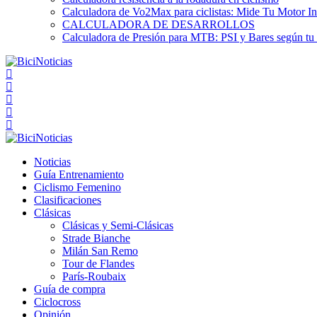
Calculadora de Vo2Max para ciclistas: Mide Tu Motor In
CALCULADORA DE DESARROLLOS
Calculadora de Presión para MTB: PSI y Bares según tu
Noticias
Guía Entrenamiento
Ciclismo Femenino
Clasificaciones
Clásicas
Clásicas y Semi-Clásicas
Strade Bianche
Milán San Remo
Tour de Flandes
París-Roubaix
Guía de compra
Ciclocross
Opinión