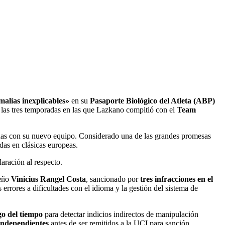
alías inexplicables»
en su
Pasaporte Biológico del Atleta (ABP)
n las tres temporadas en las que Lazkano compitió con el
Team
adas con su nuevo equipo. Considerado una de las grandes promesas
as en clásicas europeas.
ración al respecto.
leño
Vinicius Rangel Costa
, sancionado por
tres infracciones en el
rrores a dificultades con el idioma y la gestión del sistema de
go del tiempo
para detectar indicios indirectos de manipulación
independientes
antes de ser remitidos a la UCI para sanción.