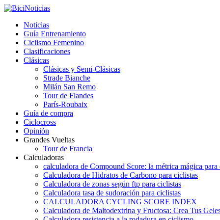
Noticias
Guía Entrenamiento
Ciclismo Femenino
Clasificaciones
Clásicas
Clásicas y Semi-Clásicas
Strade Bianche
Milán San Remo
Tour de Flandes
París-Roubaix
Guía de compra
Ciclocross
Opinión
Grandes Vueltas
Tour de Francia
Calculadoras
calculadora de Compound Score: la métrica mágica para d
Calculadora de Hidratos de Carbono para ciclistas
Calculadora de zonas según ftp para ciclistas
Calculadora tasa de sudoración para ciclistas
CALCULADORA CYCLING SCORE INDEX
Calculadora de Maltodextrina y Fructosa: Crea Tus Geles
Calculadora resistencia a la rodadura en ciclismo