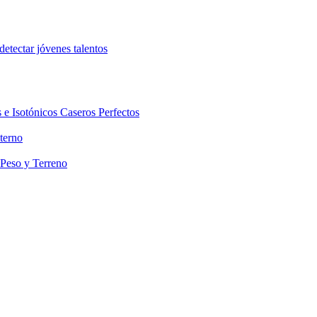
etectar jóvenes talentos
 e Isotónicos Caseros Perfectos
terno
 Peso y Terreno