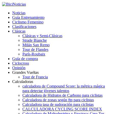
Noticias
Guía Entrenamiento
Ciclismo Femenino
Clasificaciones
Clásicas
Clásicas y Semi-Clásicas
Strade Bianche
Milán San Remo
Tour de Flandes
París-Roubaix
Guía de compra
Ciclocross
Opinión
Grandes Vueltas
Tour de Francia
Calculadoras
calculadora de Compound Score: la métrica mágica
para detectar jóvenes talentos
Calculadora de Hidratos de Carbono para ciclistas
Calculadora de zonas según ftp para ciclistas
Calculadora tasa de sudoración para ciclistas
CALCULADORA CYCLING SCORE INDEX
Calculadora de Maltodextrina y Fructosa: Crea Tus