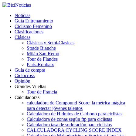
Noticias
Guía Entrenamiento
Ciclismo Femenino
Clasificaciones
Clásicas
Clásicas y Semi-Clásicas
Strade Bianche
Milán San Remo
Tour de Flandes
París-Roubaix
Guía de compra
Ciclocross
Opinión
Grandes Vueltas
Tour de Francia
Calculadoras
calculadora de Compound Score: la métrica mágica
para detectar jóvenes talentos
Calculadora de Hidratos de Carbono para ciclistas
Calculadora de zonas según ftp para ciclistas
Calculadora tasa de sudoración para ciclistas
CALCULADORA CYCLING SCORE INDEX
Calculadora de Maltodextrina y Fructosa: Crea Tus