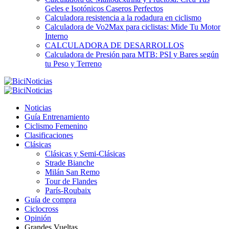
Geles e Isotónicos Caseros Perfectos
Calculadora resistencia a la rodadura en ciclismo
Calculadora de Vo2Max para ciclistas: Mide Tu Motor
Interno
CALCULADORA DE DESARROLLOS
Calculadora de Presión para MTB: PSI y Bares según
tu Peso y Terreno
Noticias
Guía Entrenamiento
Ciclismo Femenino
Clasificaciones
Clásicas
Clásicas y Semi-Clásicas
Strade Bianche
Milán San Remo
Tour de Flandes
París-Roubaix
Guía de compra
Ciclocross
Opinión
Grandes Vueltas