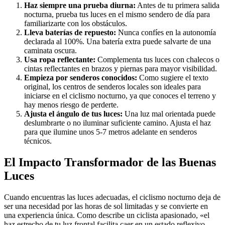
Haz siempre una prueba diurna:
Antes de tu primera salida
nocturna, prueba tus luces en el mismo sendero de día para
familiarizarte con los obstáculos.
Lleva baterías de repuesto:
Nunca confíes en la autonomía
declarada al 100%. Una batería extra puede salvarte de una
caminata oscura.
Usa ropa reflectante:
Complementa tus luces con chalecos o
cintas reflectantes en brazos y piernas para mayor visibilidad.
Empieza por senderos conocidos:
Como sugiere el texto
original, los centros de senderos locales son ideales para
iniciarse en el ciclismo nocturno, ya que conoces el terreno y
hay menos riesgo de perderte.
Ajusta el ángulo de tus luces:
Una luz mal orientada puede
deslumbrarte o no iluminar suficiente camino. Ajusta el haz
para que ilumine unos 5-7 metros adelante en senderos
técnicos.
El Impacto Transformador de las Buenas
Luces
Cuando encuentras las luces adecuadas, el ciclismo nocturno deja de
ser una necesidad por las horas de sol limitadas y se convierte en
una experiencia única. Como describe un ciclista apasionado, «el
haz estrecho de tu luz frontal facilita caer en un estado reflexivo