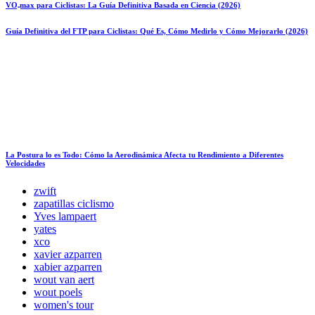
VO₂max para Ciclistas: La Guía Definitiva Basada en Ciencia (2026)
Guía Definitiva del FTP para Ciclistas: Qué Es, Cómo Medirlo y Cómo Mejorarlo (2026)
La Postura lo es Todo: Cómo la Aerodinámica Afecta tu Rendimiento a Diferentes
Velocidades
zwift
zapatillas ciclismo
Yves lampaert
yates
xco
xavier azparren
xabier azparren
wout van aert
wout poels
women's tour