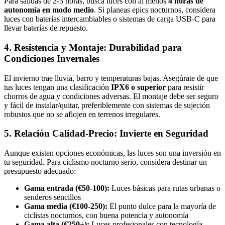
Para salidas de 2-3 horas, busca luces con al menos
4 horas de
autonomía en modo medio
. Si planeas epics nocturnos, considera
luces con baterías intercambiables o sistemas de carga USB-C para
llevar baterías de repuesto.
4. Resistencia y Montaje: Durabilidad para
Condiciones Invernales
El invierno trae lluvia, barro y temperaturas bajas. Asegúrate de que
tus luces tengan una clasificación
IPX6 o superior
para resistir
chorros de agua y condiciones adversas. El montaje debe ser seguro
y fácil de instalar/quitar, preferiblemente con sistemas de sujeción
robustos que no se aflojen en terrenos irregulares.
5. Relación Calidad-Precio: Invierte en Seguridad
Aunque existen opciones económicas, las luces son una inversión en
tu seguridad. Para ciclismo nocturno serio, considera destinar un
presupuesto adecuado:
Gama entrada (€50-100):
Luces básicas para rutas urbanas o
senderos sencillos
Gama media (€100-250):
El punto dulce para la mayoría de
ciclistas nocturnos, con buena potencia y autonomía
Gama alta (€250+):
Luces profesionales con tecnología