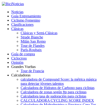
Noticias
Guía Entrenamiento
Ciclismo Femenino
Clasificaciones
Clásicas
Clásicas y Semi-Clásicas
Strade Bianche
Milán San Remo
Tour de Flandes
París-Roubaix
Guía de compra
Ciclocross
Opinión
Grandes Vueltas
Tour de Francia
Calculadoras
calculadora de Compound Score: la métrica mágica
para detectar jóvenes talentos
Calculadora de Hidratos de Carbono para ciclistas
Calculadora de zonas según ftp para ciclistas
Calculadora tasa de sudoración para ciclistas
CALCULADORA CYCLING SCORE INDEX
Calculadora de Maltodextrina y Fructosa: Crea Tus