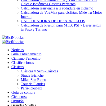
Geles e Isotónicos Caseros Perfectos
Calculadora resistencia a la rodadura en ciclismo
Calculadora de Vo2Max para ciclistas: Mide Tu Motor
Interno
CALCULADORA DE DESARROLLOS
Calculadora de Presión para MTB: PSI y Bares según
tu Peso y Terreno
Noticias
Guía Entrenamiento
Ciclismo Femenino
Clasificaciones
Clásicas
Clásicas y Semi-Clásicas
Strade Bianche
Milán San Remo
Tour de Flandes
París-Roubaix
Guía de compra
Ciclocross
Opinión
Grandes Vueltas