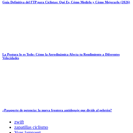
Guía Definitiva del FTP para Ciclistas: Qué Es, Cómo Medirlo y Cómo Mejorarlo (2026)
La Postura lo es Todo: Cómo la Aerodinámica Afecta tu Rendimiento a Diferentes
Velocidades
¿Pasaporte de potencia: la nueva frontera antidopaje que divide al pelotón?
zwift
zapatillas ciclismo
Yves lampaert