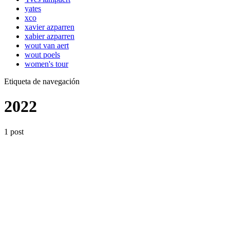
yates
xco
xavier azparren
xabier azparren
wout van aert
wout poels
women's tour
Etiqueta de navegación
2022
1 post