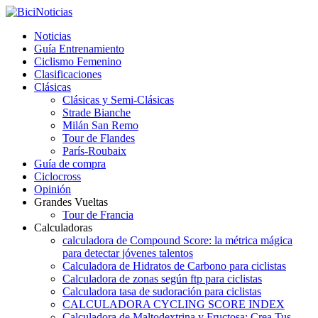
Noticias
Guía Entrenamiento
Ciclismo Femenino
Clasificaciones
Clásicas
Clásicas y Semi-Clásicas
Strade Bianche
Milán San Remo
Tour de Flandes
París-Roubaix
Guía de compra
Ciclocross
Opinión
Grandes Vueltas
Tour de Francia
Calculadoras
calculadora de Compound Score: la métrica mágica
para detectar jóvenes talentos
Calculadora de Hidratos de Carbono para ciclistas
Calculadora de zonas según ftp para ciclistas
Calculadora tasa de sudoración para ciclistas
CALCULADORA CYCLING SCORE INDEX
Calculadora de Maltodextrina y Fructosa: Crea Tus