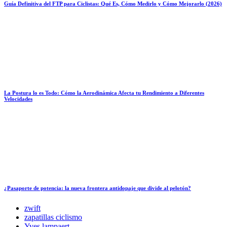
Guía Definitiva del FTP para Ciclistas: Qué Es, Cómo Medirlo y Cómo Mejorarlo (2026)
La Postura lo es Todo: Cómo la Aerodinámica Afecta tu Rendimiento a Diferentes
Velocidades
¿Pasaporte de potencia: la nueva frontera antidopaje que divide al pelotón?
zwift
zapatillas ciclismo
Yves lampaert