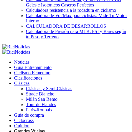
Geles e Isotónicos Caseros Perfectos
Calculadora resistencia a la rodadura en ciclismo
Calculadora de Vo2Max para ciclistas: Mide Tu Motor
Interno
CALCULADORA DE DESARROLLOS
Calculadora de Presión para MTB: PSI y Bares según
tu Peso y Terreno
Noticias
Guía Entrenamiento
Ciclismo Femenino
Clasificaciones
Clásicas
Clásicas y Semi-Clásicas
Strade Bianche
Milán San Remo
Tour de Flandes
París-Roubaix
Guía de compra
Ciclocross
Opinión
Grandes Vueltas