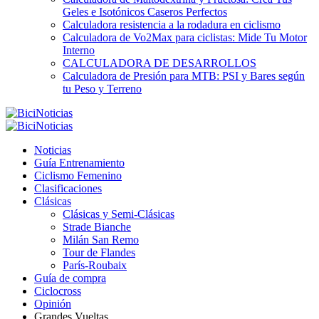
Geles e Isotónicos Caseros Perfectos
Calculadora resistencia a la rodadura en ciclismo
Calculadora de Vo2Max para ciclistas: Mide Tu Motor
Interno
CALCULADORA DE DESARROLLOS
Calculadora de Presión para MTB: PSI y Bares según
tu Peso y Terreno
Noticias
Guía Entrenamiento
Ciclismo Femenino
Clasificaciones
Clásicas
Clásicas y Semi-Clásicas
Strade Bianche
Milán San Remo
Tour de Flandes
París-Roubaix
Guía de compra
Ciclocross
Opinión
Grandes Vueltas