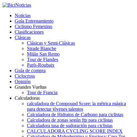
Noticias
Guía Entrenamiento
Ciclismo Femenino
Clasificaciones
Clásicas
Clásicas y Semi-Clásicas
Strade Bianche
Milán San Remo
Tour de Flandes
París-Roubaix
Guía de compra
Ciclocross
Opinión
Grandes Vueltas
Tour de Francia
Calculadoras
calculadora de Compound Score: la métrica mágica
para detectar jóvenes talentos
Calculadora de Hidratos de Carbono para ciclistas
Calculadora de zonas según ftp para ciclistas
Calculadora tasa de sudoración para ciclistas
CALCULADORA CYCLING SCORE INDEX
Calculadora de Maltodextrina y Fructosa: Crea Tus