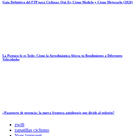
Guía Definitiva del FTP para Ciclistas: Qué Es, Cómo Medirlo y Cómo Mejorarlo (2026)
La Postura lo es Todo: Cómo la Aerodinámica Afecta tu Rendimiento a Diferentes
Velocidades
¿Pasaporte de potencia: la nueva frontera antidopaje que divide al pelotón?
zwift
zapatillas ciclismo
Yves lampaert