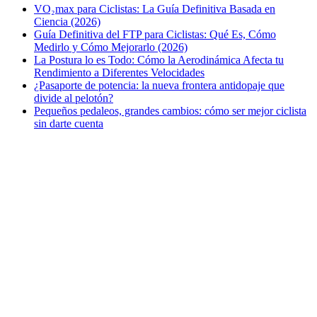
VO₂max para Ciclistas: La Guía Definitiva Basada en
Ciencia (2026)
Guía Definitiva del FTP para Ciclistas: Qué Es, Cómo
Medirlo y Cómo Mejorarlo (2026)
La Postura lo es Todo: Cómo la Aerodinámica Afecta tu
Rendimiento a Diferentes Velocidades
¿Pasaporte de potencia: la nueva frontera antidopaje que
divide al pelotón?
Pequeños pedaleos, grandes cambios: cómo ser mejor ciclista
sin darte cuenta