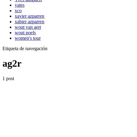
yates
xco
xavier azparren
xabier azparren
wout van aert
wout poels
women's tour
Etiqueta de navegación
ag2r
1 post