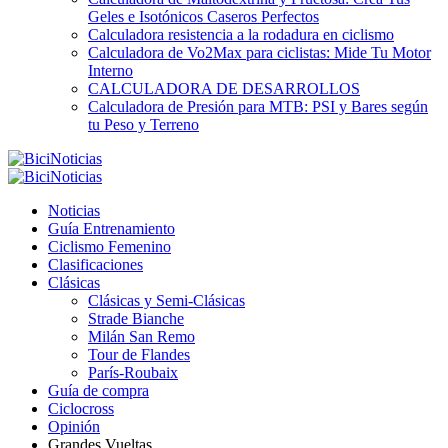
Geles e Isotónicos Caseros Perfectos
Calculadora resistencia a la rodadura en ciclismo
Calculadora de Vo2Max para ciclistas: Mide Tu Motor
Interno
CALCULADORA DE DESARROLLOS
Calculadora de Presión para MTB: PSI y Bares según
tu Peso y Terreno
Noticias
Guía Entrenamiento
Ciclismo Femenino
Clasificaciones
Clásicas
Clásicas y Semi-Clásicas
Strade Bianche
Milán San Remo
Tour de Flandes
París-Roubaix
Guía de compra
Ciclocross
Opinión
Grandes Vueltas