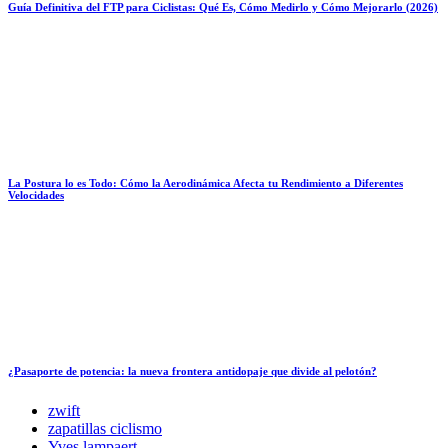
Guía Definitiva del FTP para Ciclistas: Qué Es, Cómo Medirlo y Cómo Mejorarlo (2026)
La Postura lo es Todo: Cómo la Aerodinámica Afecta tu Rendimiento a Diferentes
Velocidades
¿Pasaporte de potencia: la nueva frontera antidopaje que divide al pelotón?
zwift
zapatillas ciclismo
Yves lampaert