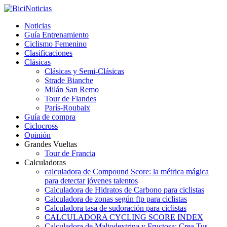
Noticias
Guía Entrenamiento
Ciclismo Femenino
Clasificaciones
Clásicas
Clásicas y Semi-Clásicas
Strade Bianche
Milán San Remo
Tour de Flandes
París-Roubaix
Guía de compra
Ciclocross
Opinión
Grandes Vueltas
Tour de Francia
Calculadoras
calculadora de Compound Score: la métrica mágica
para detectar jóvenes talentos
Calculadora de Hidratos de Carbono para ciclistas
Calculadora de zonas según ftp para ciclistas
Calculadora tasa de sudoración para ciclistas
CALCULADORA CYCLING SCORE INDEX
Calculadora de Maltodextrina y Fructosa: Crea Tus