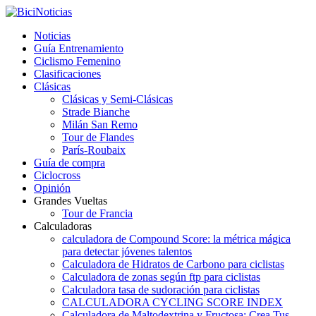
Noticias
Guía Entrenamiento
Ciclismo Femenino
Clasificaciones
Clásicas
Clásicas y Semi-Clásicas
Strade Bianche
Milán San Remo
Tour de Flandes
París-Roubaix
Guía de compra
Ciclocross
Opinión
Grandes Vueltas
Tour de Francia
Calculadoras
calculadora de Compound Score: la métrica mágica
para detectar jóvenes talentos
Calculadora de Hidratos de Carbono para ciclistas
Calculadora de zonas según ftp para ciclistas
Calculadora tasa de sudoración para ciclistas
CALCULADORA CYCLING SCORE INDEX
Calculadora de Maltodextrina y Fructosa: Crea Tus