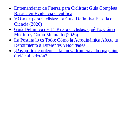
Entrenamiento de Fuerza para Ciclistas: Guía Completa
Basada en Evidencia Científica
VO₂max para Ciclistas: La Guía Definitiva Basada en
Ciencia (2026)
Guía Definitiva del FTP para Ciclistas: Qué Es, Cómo
Medirlo y Cómo Mejorarlo (2026)
La Postura lo es Todo: Cómo la Aerodinámica Afecta tu
Rendimiento a Diferentes Velocidades
¿Pasaporte de potencia: la nueva frontera antidopaje que
divide al pelotón?