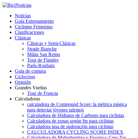
Noticias
Guía Entrenamiento
Ciclismo Femenino
Clasificaciones
Clásicas
Clásicas y Semi-Clásicas
Strade Bianche
Milán San Remo
Tour de Flandes
París-Roubaix
Guía de compra
Ciclocross
Opinión
Grandes Vueltas
Tour de Francia
Calculadoras
calculadora de Compound Score: la métrica mágica
para detectar jóvenes talentos
Calculadora de Hidratos de Carbono para ciclistas
Calculadora de zonas según ftp para ciclistas
Calculadora tasa de sudoración para ciclistas
CALCULADORA CYCLING SCORE INDEX
Calculadora de Maltodextrina y Fructosa: Crea Tus