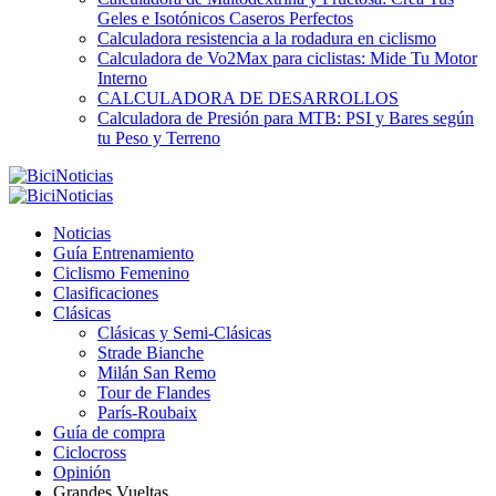
Geles e Isotónicos Caseros Perfectos
Calculadora resistencia a la rodadura en ciclismo
Calculadora de Vo2Max para ciclistas: Mide Tu Motor
Interno
CALCULADORA DE DESARROLLOS
Calculadora de Presión para MTB: PSI y Bares según
tu Peso y Terreno
Noticias
Guía Entrenamiento
Ciclismo Femenino
Clasificaciones
Clásicas
Clásicas y Semi-Clásicas
Strade Bianche
Milán San Remo
Tour de Flandes
París-Roubaix
Guía de compra
Ciclocross
Opinión
Grandes Vueltas