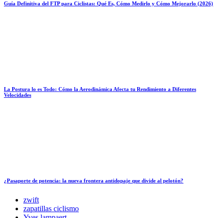
Guía Definitiva del FTP para Ciclistas: Qué Es, Cómo Medirlo y Cómo Mejorarlo (2026)
La Postura lo es Todo: Cómo la Aerodinámica Afecta tu Rendimiento a Diferentes
Velocidades
¿Pasaporte de potencia: la nueva frontera antidopaje que divide al pelotón?
zwift
zapatillas ciclismo
Yves lampaert