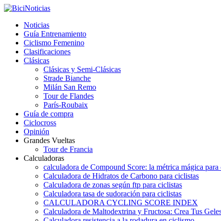
Noticias
Guía Entrenamiento
Ciclismo Femenino
Clasificaciones
Clásicas
Clásicas y Semi-Clásicas
Strade Bianche
Milán San Remo
Tour de Flandes
París-Roubaix
Guía de compra
Ciclocross
Opinión
Grandes Vueltas
Tour de Francia
Calculadoras
calculadora de Compound Score: la métrica mágica para d
Calculadora de Hidratos de Carbono para ciclistas
Calculadora de zonas según ftp para ciclistas
Calculadora tasa de sudoración para ciclistas
CALCULADORA CYCLING SCORE INDEX
Calculadora de Maltodextrina y Fructosa: Crea Tus Geles
Calculadora resistencia a la rodadura en ciclismo