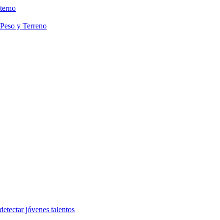
terno
 Peso y Terreno
etectar jóvenes talentos