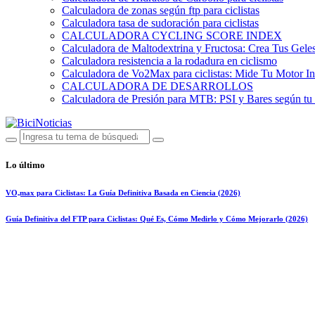
Calculadora de zonas según ftp para ciclistas
Calculadora tasa de sudoración para ciclistas
CALCULADORA CYCLING SCORE INDEX
Calculadora de Maltodextrina y Fructosa: Crea Tus Geles
Calculadora resistencia a la rodadura en ciclismo
Calculadora de Vo2Max para ciclistas: Mide Tu Motor In
CALCULADORA DE DESARROLLOS
Calculadora de Presión para MTB: PSI y Bares según tu
Lo último
VO₂max para Ciclistas: La Guía Definitiva Basada en Ciencia (2026)
Guía Definitiva del FTP para Ciclistas: Qué Es, Cómo Medirlo y Cómo Mejorarlo (2026)