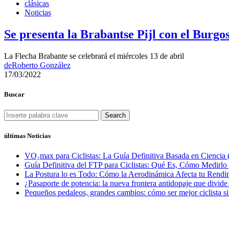
clásicas
Noticias
Se presenta la Brabantse Pijl con el Burg
La Flecha Brabante se celebrará el miércoles 13 de abril
de
Roberto González
17/03/2022
Buscar
Search
últimas Noticias
VO₂max para Ciclistas: La Guía Definitiva Basada en Ciencia 
Guía Definitiva del FTP para Ciclistas: Qué Es, Cómo Medirl
La Postura lo es Todo: Cómo la Aerodinámica Afecta tu Rendim
¿Pasaporte de potencia: la nueva frontera antidopaje que divide
Pequeños pedaleos, grandes cambios: cómo ser mejor ciclista si