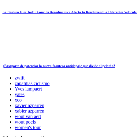
La Postura lo es Todo: Cómo la Aerodinámica Afecta tu Rendimiento a Diferentes Velocida
¿Pasaporte de potencia: la nueva frontera antidopaje que divide al pelotón?
zwift
zapatillas ciclismo
Yves lampaert
yates
xco
xavier azparren
xabier azparren
wout van aert
wout poels
women's tour