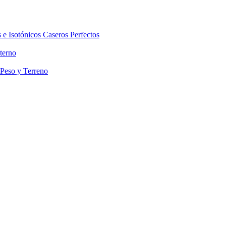
 e Isotónicos Caseros Perfectos
terno
 Peso y Terreno