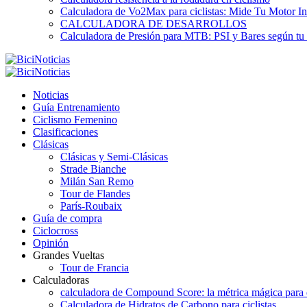
Calculadora de Vo2Max para ciclistas: Mide Tu Motor In
CALCULADORA DE DESARROLLOS
Calculadora de Presión para MTB: PSI y Bares según tu
Noticias
Guía Entrenamiento
Ciclismo Femenino
Clasificaciones
Clásicas
Clásicas y Semi-Clásicas
Strade Bianche
Milán San Remo
Tour de Flandes
París-Roubaix
Guía de compra
Ciclocross
Opinión
Grandes Vueltas
Tour de Francia
Calculadoras
calculadora de Compound Score: la métrica mágica para d
Calculadora de Hidratos de Carbono para ciclistas