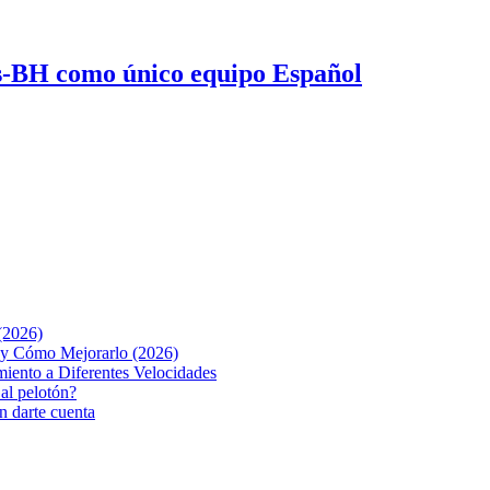
os-BH como único equipo Español
(2026)
o y Cómo Mejorarlo (2026)
iento a Diferentes Velocidades
 al pelotón?
n darte cuenta