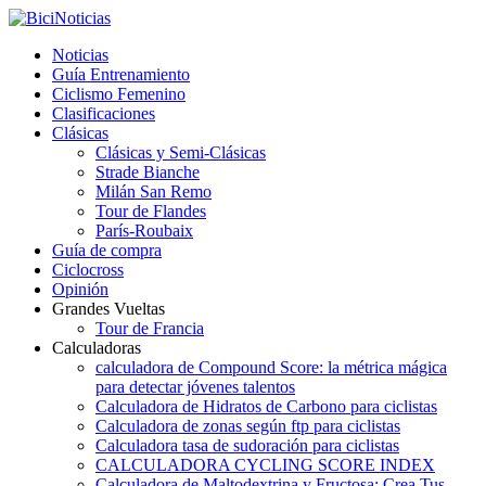
Noticias
Guía Entrenamiento
Ciclismo Femenino
Clasificaciones
Clásicas
Clásicas y Semi-Clásicas
Strade Bianche
Milán San Remo
Tour de Flandes
París-Roubaix
Guía de compra
Ciclocross
Opinión
Grandes Vueltas
Tour de Francia
Calculadoras
calculadora de Compound Score: la métrica mágica
para detectar jóvenes talentos
Calculadora de Hidratos de Carbono para ciclistas
Calculadora de zonas según ftp para ciclistas
Calculadora tasa de sudoración para ciclistas
CALCULADORA CYCLING SCORE INDEX
Calculadora de Maltodextrina y Fructosa: Crea Tus