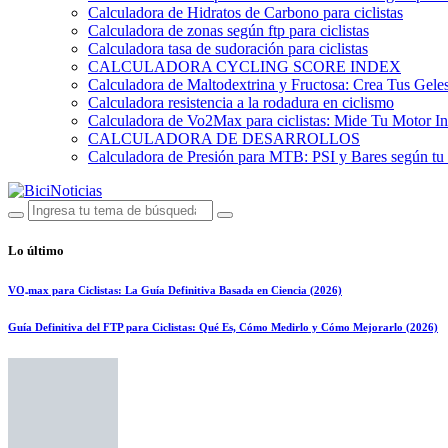
Calculadora de Hidratos de Carbono para ciclistas
Calculadora de zonas según ftp para ciclistas
Calculadora tasa de sudoración para ciclistas
CALCULADORA CYCLING SCORE INDEX
Calculadora de Maltodextrina y Fructosa: Crea Tus Geles
Calculadora resistencia a la rodadura en ciclismo
Calculadora de Vo2Max para ciclistas: Mide Tu Motor In
CALCULADORA DE DESARROLLOS
Calculadora de Presión para MTB: PSI y Bares según tu
Lo último
VO₂max para Ciclistas: La Guía Definitiva Basada en Ciencia (2026)
Guía Definitiva del FTP para Ciclistas: Qué Es, Cómo Medirlo y Cómo Mejorarlo (2026)