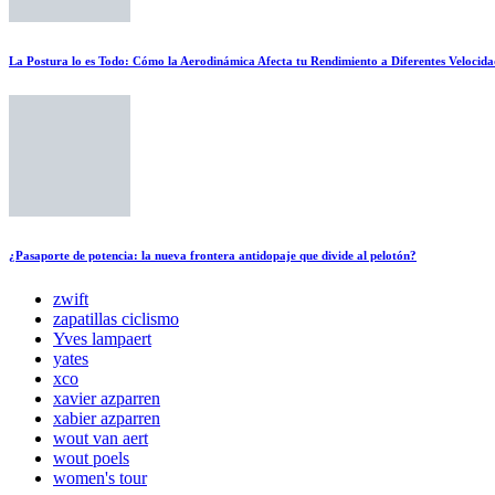
La Postura lo es Todo: Cómo la Aerodinámica Afecta tu Rendimiento a Diferentes Velocida
¿Pasaporte de potencia: la nueva frontera antidopaje que divide al pelotón?
zwift
zapatillas ciclismo
Yves lampaert
yates
xco
xavier azparren
xabier azparren
wout van aert
wout poels
women's tour