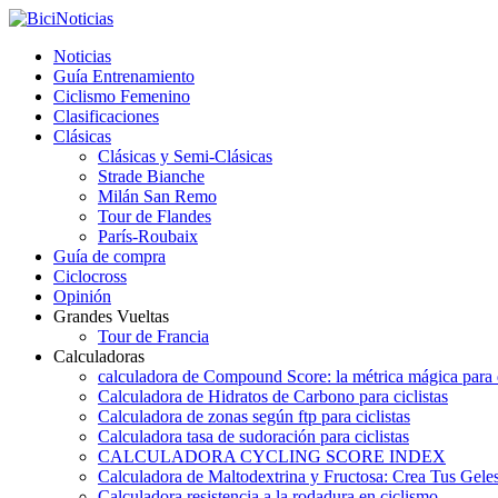
Noticias
Guía Entrenamiento
Ciclismo Femenino
Clasificaciones
Clásicas
Clásicas y Semi-Clásicas
Strade Bianche
Milán San Remo
Tour de Flandes
París-Roubaix
Guía de compra
Ciclocross
Opinión
Grandes Vueltas
Tour de Francia
Calculadoras
calculadora de Compound Score: la métrica mágica para d
Calculadora de Hidratos de Carbono para ciclistas
Calculadora de zonas según ftp para ciclistas
Calculadora tasa de sudoración para ciclistas
CALCULADORA CYCLING SCORE INDEX
Calculadora de Maltodextrina y Fructosa: Crea Tus Geles
Calculadora resistencia a la rodadura en ciclismo