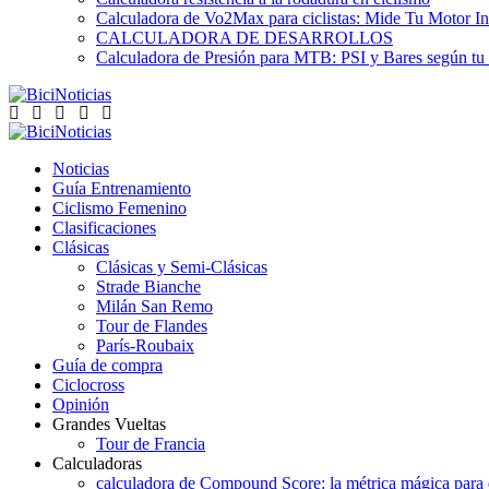
Calculadora de Vo2Max para ciclistas: Mide Tu Motor In
CALCULADORA DE DESARROLLOS
Calculadora de Presión para MTB: PSI y Bares según tu
Noticias
Guía Entrenamiento
Ciclismo Femenino
Clasificaciones
Clásicas
Clásicas y Semi-Clásicas
Strade Bianche
Milán San Remo
Tour de Flandes
París-Roubaix
Guía de compra
Ciclocross
Opinión
Grandes Vueltas
Tour de Francia
Calculadoras
calculadora de Compound Score: la métrica mágica para d