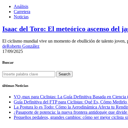
Análisis
Carretera
Noticias
Isaac del Toro: El meteórico ascenso del j
El ciclismo mundial vive un momento de ebullición de talento joven,
de
Roberto González
17/09/2025
Buscar
Search
últimas Noticias
VO₂max para Ciclistas: La Guía Definitiva Basada en Ciencia 
Guía Definitiva del FTP para Ciclistas: Qué Es, Cómo Medirl
La Postura lo es Todo: Cómo la Aerodinámica Afecta tu Rendim
¿Pasaporte de potencia: la nueva frontera antidopaje que divide
Pequeños pedaleos, grandes cambios: cómo ser mejor ciclista si