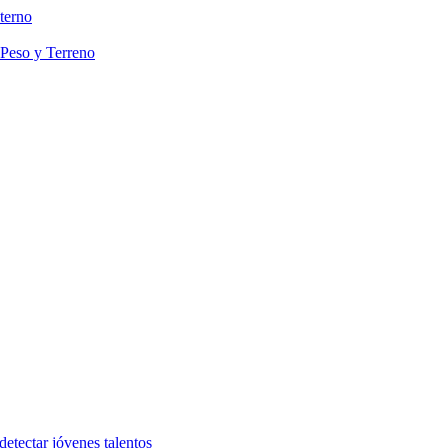
terno
 Peso y Terreno
etectar jóvenes talentos