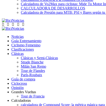
Calculadora de Vo2Max para ciclistas: Mide Tu Motor In
CALCULADORA DE DESARROLLOS
Calculadora de Presión para MTB: PSI y Bares según tu
Noticias
Guía Entrenamiento
Ciclismo Femenino
Clasificaciones
Clásicas
Clásicas y Semi-Clásicas
Strade Bianche
Milán San Remo
Tour de Flandes
París-Roubaix
Guía de compra
Ciclocross
Opinión
Grandes Vueltas
Tour de Francia
Calculadoras
calculadora de Compound Score: la métrica mágica para d