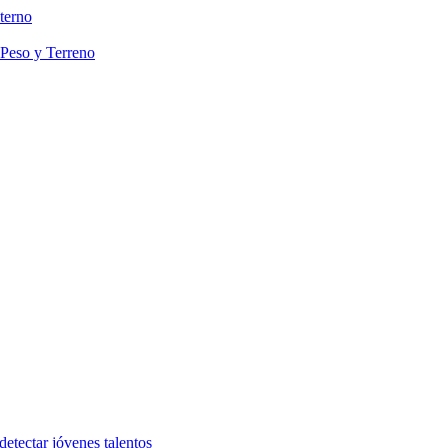
terno
 Peso y Terreno
etectar jóvenes talentos