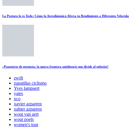
La Postura lo es Todo: Cómo la Aerodinámica Afecta tu Rendimiento a Diferentes Velocida
¿Pasaporte de potencia: la nueva frontera antidopaje que divide al pelotón?
zwift
zapatillas ciclismo
Yves lampaert
yates
xco
xavier azparren
xabier azparren
wout van aert
wout poels
women's tour