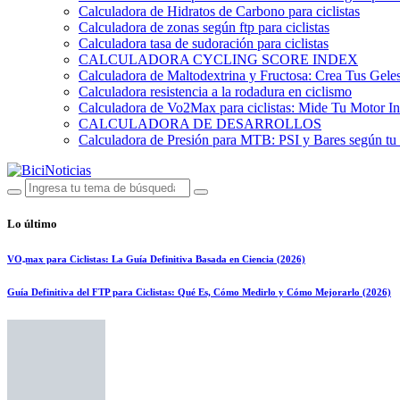
Calculadora de Hidratos de Carbono para ciclistas
Calculadora de zonas según ftp para ciclistas
Calculadora tasa de sudoración para ciclistas
CALCULADORA CYCLING SCORE INDEX
Calculadora de Maltodextrina y Fructosa: Crea Tus Geles
Calculadora resistencia a la rodadura en ciclismo
Calculadora de Vo2Max para ciclistas: Mide Tu Motor In
CALCULADORA DE DESARROLLOS
Calculadora de Presión para MTB: PSI y Bares según tu
Lo último
VO₂max para Ciclistas: La Guía Definitiva Basada en Ciencia (2026)
Guía Definitiva del FTP para Ciclistas: Qué Es, Cómo Medirlo y Cómo Mejorarlo (2026)