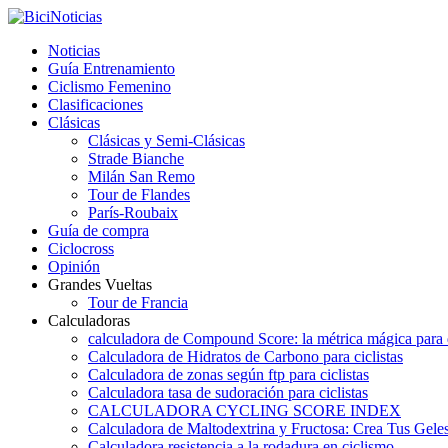
Noticias
Guía Entrenamiento
Ciclismo Femenino
Clasificaciones
Clásicas
Clásicas y Semi-Clásicas
Strade Bianche
Milán San Remo
Tour de Flandes
París-Roubaix
Guía de compra
Ciclocross
Opinión
Grandes Vueltas
Tour de Francia
Calculadoras
calculadora de Compound Score: la métrica mágica para d
Calculadora de Hidratos de Carbono para ciclistas
Calculadora de zonas según ftp para ciclistas
Calculadora tasa de sudoración para ciclistas
CALCULADORA CYCLING SCORE INDEX
Calculadora de Maltodextrina y Fructosa: Crea Tus Geles
Calculadora resistencia a la rodadura en ciclismo