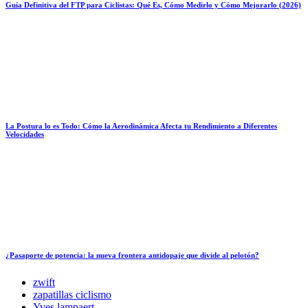
Guía Definitiva del FTP para Ciclistas: Qué Es, Cómo Medirlo y Cómo Mejorarlo (2026)
La Postura lo es Todo: Cómo la Aerodinámica Afecta tu Rendimiento a Diferentes
Velocidades
¿Pasaporte de potencia: la nueva frontera antidopaje que divide al pelotón?
zwift
zapatillas ciclismo
Yves lampaert