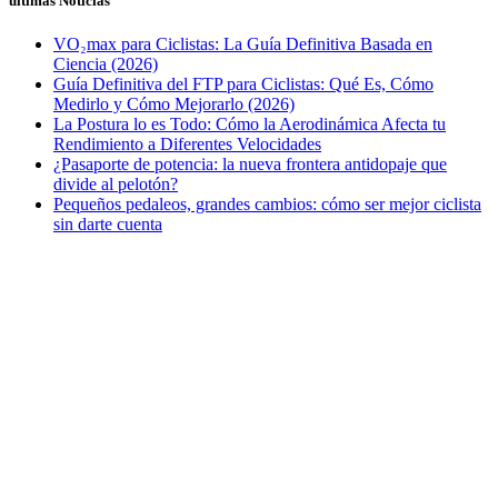
últimas Noticias
VO₂max para Ciclistas: La Guía Definitiva Basada en
Ciencia (2026)
Guía Definitiva del FTP para Ciclistas: Qué Es, Cómo
Medirlo y Cómo Mejorarlo (2026)
La Postura lo es Todo: Cómo la Aerodinámica Afecta tu
Rendimiento a Diferentes Velocidades
¿Pasaporte de potencia: la nueva frontera antidopaje que
divide al pelotón?
Pequeños pedaleos, grandes cambios: cómo ser mejor ciclista
sin darte cuenta