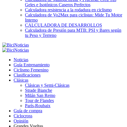
Geles e Isotónicos Caseros Perfectos
Calculadora resistencia a la rodadura en ciclismo
Calculadora de Vo2Max para ciclistas: Mide Tu Motor
Interno
CALCULADORA DE DESARROLLOS
Calculadora de Presión para MTB: PSI y Bares según
tu Peso y Terreno
Noticias
Guía Entrenamiento
Ciclismo Femenino
Clasificaciones
Clásicas
Clásicas y Semi-Clásicas
Strade Bianche
Milán San Remo
Tour de Flandes
París-Roubaix
Guía de compra
Ciclocross
Opinión
Grandes Vueltas