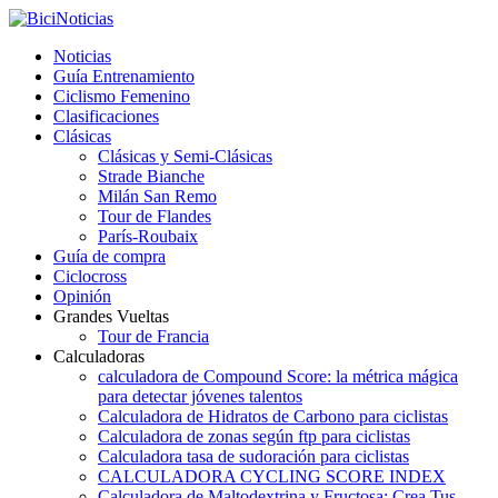
Noticias
Guía Entrenamiento
Ciclismo Femenino
Clasificaciones
Clásicas
Clásicas y Semi-Clásicas
Strade Bianche
Milán San Remo
Tour de Flandes
París-Roubaix
Guía de compra
Ciclocross
Opinión
Grandes Vueltas
Tour de Francia
Calculadoras
calculadora de Compound Score: la métrica mágica
para detectar jóvenes talentos
Calculadora de Hidratos de Carbono para ciclistas
Calculadora de zonas según ftp para ciclistas
Calculadora tasa de sudoración para ciclistas
CALCULADORA CYCLING SCORE INDEX
Calculadora de Maltodextrina y Fructosa: Crea Tus