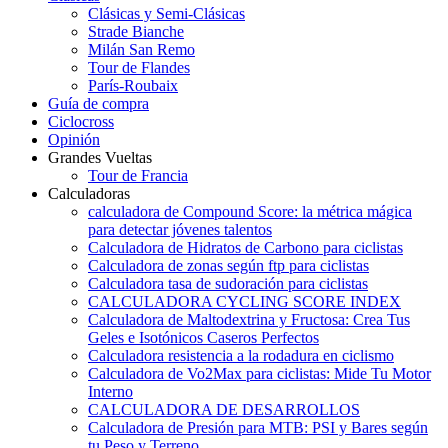
Clásicas y Semi-Clásicas
Strade Bianche
Milán San Remo
Tour de Flandes
París-Roubaix
Guía de compra
Ciclocross
Opinión
Grandes Vueltas
Tour de Francia
Calculadoras
calculadora de Compound Score: la métrica mágica
para detectar jóvenes talentos
Calculadora de Hidratos de Carbono para ciclistas
Calculadora de zonas según ftp para ciclistas
Calculadora tasa de sudoración para ciclistas
CALCULADORA CYCLING SCORE INDEX
Calculadora de Maltodextrina y Fructosa: Crea Tus
Geles e Isotónicos Caseros Perfectos
Calculadora resistencia a la rodadura en ciclismo
Calculadora de Vo2Max para ciclistas: Mide Tu Motor
Interno
CALCULADORA DE DESARROLLOS
Calculadora de Presión para MTB: PSI y Bares según
tu Peso y Terreno