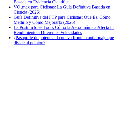
Basada en Evidencia Científica
VO₂max para Ciclistas: La Guía Definitiva Basada en
Ciencia (2026)
Guía Definitiva del FTP para Ciclistas: Qué Es, Cómo
Medirlo y Cómo Mejorarlo (2026)
La Postura lo es Todo: Cómo la Aerodinámica Afecta tu
Rendimiento a Diferentes Velocidades
¿Pasaporte de potencia: la nueva frontera antidopaje que
divide al pelotón?