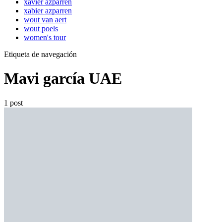
xavier azparren
xabier azparren
wout van aert
wout poels
women's tour
Etiqueta de navegación
Mavi garcía UAE
1 post