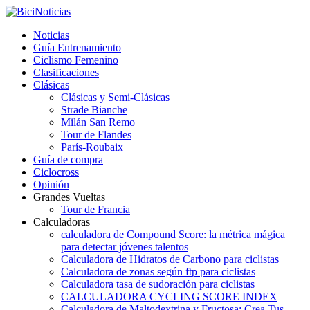
Noticias
Guía Entrenamiento
Ciclismo Femenino
Clasificaciones
Clásicas
Clásicas y Semi-Clásicas
Strade Bianche
Milán San Remo
Tour de Flandes
París-Roubaix
Guía de compra
Ciclocross
Opinión
Grandes Vueltas
Tour de Francia
Calculadoras
calculadora de Compound Score: la métrica mágica
para detectar jóvenes talentos
Calculadora de Hidratos de Carbono para ciclistas
Calculadora de zonas según ftp para ciclistas
Calculadora tasa de sudoración para ciclistas
CALCULADORA CYCLING SCORE INDEX
Calculadora de Maltodextrina y Fructosa: Crea Tus