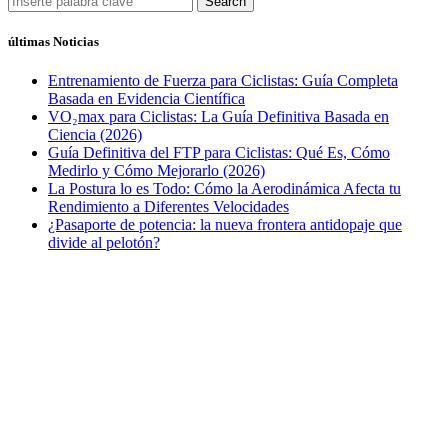
Search
últimas Noticias
Entrenamiento de Fuerza para Ciclistas: Guía Completa
Basada en Evidencia Científica
VO₂max para Ciclistas: La Guía Definitiva Basada en
Ciencia (2026)
Guía Definitiva del FTP para Ciclistas: Qué Es, Cómo
Medirlo y Cómo Mejorarlo (2026)
La Postura lo es Todo: Cómo la Aerodinámica Afecta tu
Rendimiento a Diferentes Velocidades
¿Pasaporte de potencia: la nueva frontera antidopaje que
divide al pelotón?