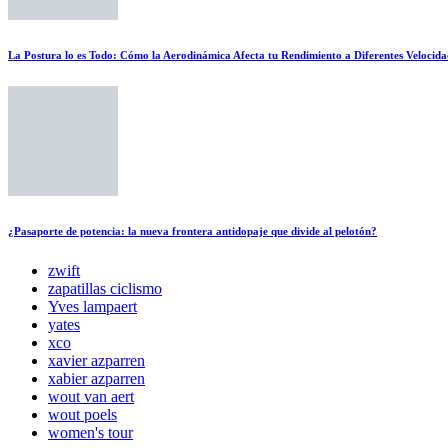
La Postura lo es Todo: Cómo la Aerodinámica Afecta tu Rendimiento a Diferentes Velocida
¿Pasaporte de potencia: la nueva frontera antidopaje que divide al pelotón?
zwift
zapatillas ciclismo
Yves lampaert
yates
xco
xavier azparren
xabier azparren
wout van aert
wout poels
women's tour