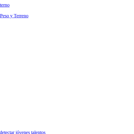
terno
 Peso y Terreno
etectar jóvenes talentos