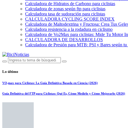
Calculadora de Hidratos de Carbono para ciclistas
Calculadora de zonas según ftp para ciclistas
Calculadora tasa de sudoración para ciclistas
CALCULADORA CYCLING SCORE INDEX
Calculadora de Maltodextrina y Fructosa: Crea Tus Geles
Calculadora resistencia a la rodadura en ciclismo
Calculadora de Vo2Max para ciclistas: Mide Tu Motor In
CALCULADORA DE DESARROLLOS
Calculadora de Presión para MTB: PSI y Bares según tu
Lo último
VO₂max para Ciclistas: La Guía Definitiva Basada en Ciencia (2026)
Guía Definitiva del FTP para Ciclistas: Qué Es, Cómo Medirlo y Cómo Mejorarlo (2026)