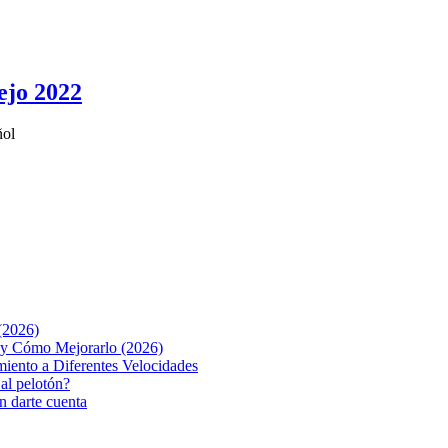
tejo 2022
ñol
(2026)
o y Cómo Mejorarlo (2026)
iento a Diferentes Velocidades
 al pelotón?
n darte cuenta