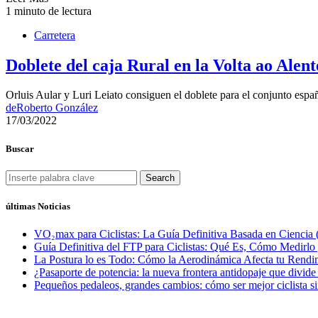
1 minuto de lectura
Carretera
Doblete del caja Rural en la Volta ao Alen
Orluis Aular y Luri Leiato consiguen el doblete para el conjunto espa
de
Roberto González
17/03/2022
Buscar
Search
últimas Noticias
VO₂max para Ciclistas: La Guía Definitiva Basada en Ciencia 
Guía Definitiva del FTP para Ciclistas: Qué Es, Cómo Medirl
La Postura lo es Todo: Cómo la Aerodinámica Afecta tu Rendim
¿Pasaporte de potencia: la nueva frontera antidopaje que divide
Pequeños pedaleos, grandes cambios: cómo ser mejor ciclista si