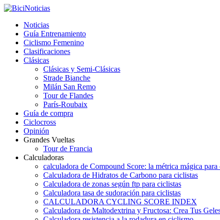
Noticias
Guía Entrenamiento
Ciclismo Femenino
Clasificaciones
Clásicas
Clásicas y Semi-Clásicas
Strade Bianche
Milán San Remo
Tour de Flandes
París-Roubaix
Guía de compra
Ciclocross
Opinión
Grandes Vueltas
Tour de Francia
Calculadoras
calculadora de Compound Score: la métrica mágica para d
Calculadora de Hidratos de Carbono para ciclistas
Calculadora de zonas según ftp para ciclistas
Calculadora tasa de sudoración para ciclistas
CALCULADORA CYCLING SCORE INDEX
Calculadora de Maltodextrina y Fructosa: Crea Tus Geles
Calculadora resistencia a la rodadura en ciclismo