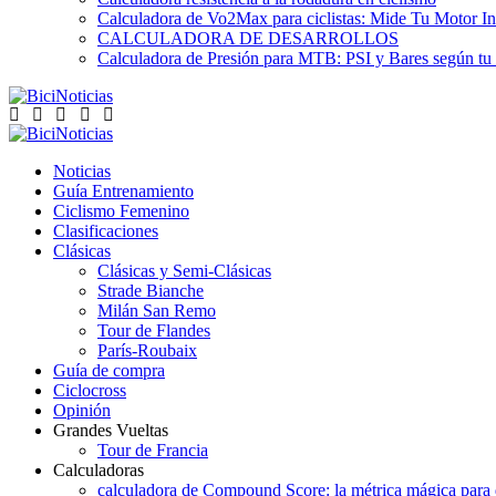
Calculadora de Vo2Max para ciclistas: Mide Tu Motor In
CALCULADORA DE DESARROLLOS
Calculadora de Presión para MTB: PSI y Bares según tu
Noticias
Guía Entrenamiento
Ciclismo Femenino
Clasificaciones
Clásicas
Clásicas y Semi-Clásicas
Strade Bianche
Milán San Remo
Tour de Flandes
París-Roubaix
Guía de compra
Ciclocross
Opinión
Grandes Vueltas
Tour de Francia
Calculadoras
calculadora de Compound Score: la métrica mágica para d