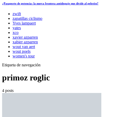
¿Pasaporte de potencia: la nueva frontera antidopaje que divide al pelotón?
zwift
zapatillas ciclismo
Yves lampaert
yates
xco
xavier azparren
xabier azparren
wout van aert
wout poels
women's tour
Etiqueta de navegación
primoz roglic
4 posts