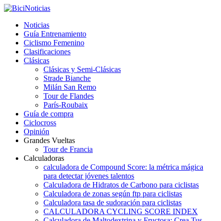
Noticias
Guía Entrenamiento
Ciclismo Femenino
Clasificaciones
Clásicas
Clásicas y Semi-Clásicas
Strade Bianche
Milán San Remo
Tour de Flandes
París-Roubaix
Guía de compra
Ciclocross
Opinión
Grandes Vueltas
Tour de Francia
Calculadoras
calculadora de Compound Score: la métrica mágica
para detectar jóvenes talentos
Calculadora de Hidratos de Carbono para ciclistas
Calculadora de zonas según ftp para ciclistas
Calculadora tasa de sudoración para ciclistas
CALCULADORA CYCLING SCORE INDEX
Calculadora de Maltodextrina y Fructosa: Crea Tus