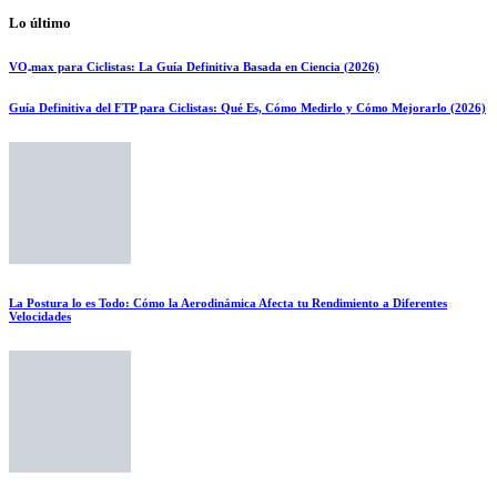
Lo último
VO₂max para Ciclistas: La Guía Definitiva Basada en Ciencia (2026)
Guía Definitiva del FTP para Ciclistas: Qué Es, Cómo Medirlo y Cómo Mejorarlo (2026)
La Postura lo es Todo: Cómo la Aerodinámica Afecta tu Rendimiento a Diferentes
Velocidades