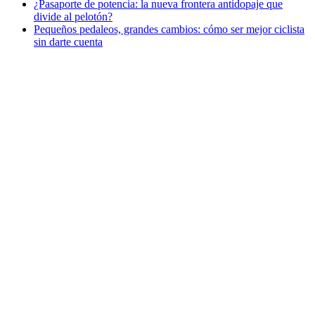
¿Pasaporte de potencia: la nueva frontera antidopaje que
divide al pelotón?
Pequeños pedaleos, grandes cambios: cómo ser mejor ciclista
sin darte cuenta