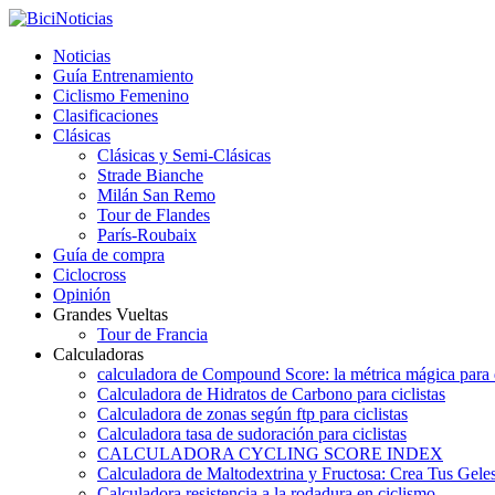
Noticias
Guía Entrenamiento
Ciclismo Femenino
Clasificaciones
Clásicas
Clásicas y Semi-Clásicas
Strade Bianche
Milán San Remo
Tour de Flandes
París-Roubaix
Guía de compra
Ciclocross
Opinión
Grandes Vueltas
Tour de Francia
Calculadoras
calculadora de Compound Score: la métrica mágica para d
Calculadora de Hidratos de Carbono para ciclistas
Calculadora de zonas según ftp para ciclistas
Calculadora tasa de sudoración para ciclistas
CALCULADORA CYCLING SCORE INDEX
Calculadora de Maltodextrina y Fructosa: Crea Tus Geles
Calculadora resistencia a la rodadura en ciclismo