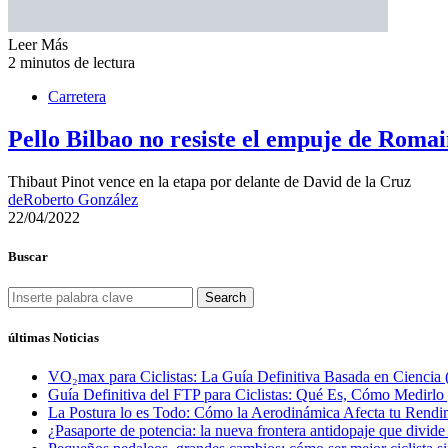
Leer Más
2 minutos de lectura
Carretera
Pello Bilbao no resiste el empuje de Romain
Thibaut Pinot vence en la etapa por delante de David de la Cruz
de
Roberto González
22/04/2022
Buscar
Search
últimas Noticias
VO₂max para Ciclistas: La Guía Definitiva Basada en Ciencia 
Guía Definitiva del FTP para Ciclistas: Qué Es, Cómo Medirl
La Postura lo es Todo: Cómo la Aerodinámica Afecta tu Rendim
¿Pasaporte de potencia: la nueva frontera antidopaje que divide