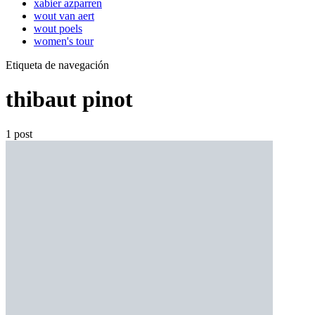
xabier azparren
wout van aert
wout poels
women's tour
Etiqueta de navegación
thibaut pinot
1 post