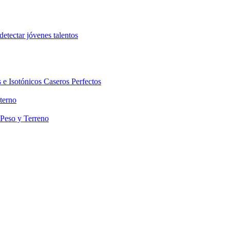
etectar jóvenes talentos
 e Isotónicos Caseros Perfectos
terno
 Peso y Terreno