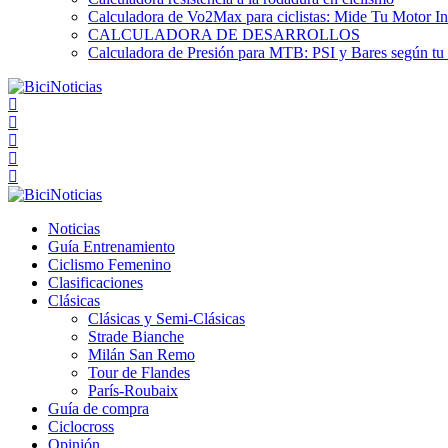
Calculadora de Vo2Max para ciclistas: Mide Tu Motor In
CALCULADORA DE DESARROLLOS
Calculadora de Presión para MTB: PSI y Bares según tu
Noticias
Guía Entrenamiento
Ciclismo Femenino
Clasificaciones
Clásicas
Clásicas y Semi-Clásicas
Strade Bianche
Milán San Remo
Tour de Flandes
París-Roubaix
Guía de compra
Ciclocross
Opinión