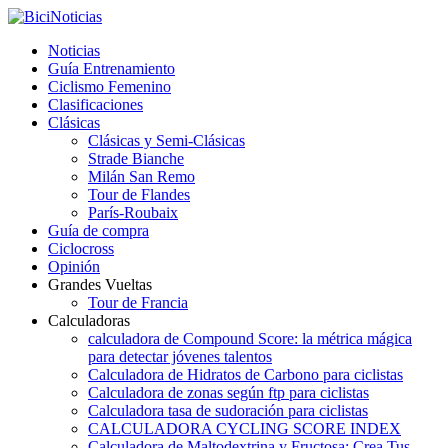
Noticias
Guía Entrenamiento
Ciclismo Femenino
Clasificaciones
Clásicas
Clásicas y Semi-Clásicas
Strade Bianche
Milán San Remo
Tour de Flandes
París-Roubaix
Guía de compra
Ciclocross
Opinión
Grandes Vueltas
Tour de Francia
Calculadoras
calculadora de Compound Score: la métrica mágica
para detectar jóvenes talentos
Calculadora de Hidratos de Carbono para ciclistas
Calculadora de zonas según ftp para ciclistas
Calculadora tasa de sudoración para ciclistas
CALCULADORA CYCLING SCORE INDEX
Calculadora de Maltodextrina y Fructosa: Crea Tus