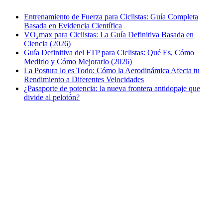
Entrenamiento de Fuerza para Ciclistas: Guía Completa
Basada en Evidencia Científica
VO₂max para Ciclistas: La Guía Definitiva Basada en
Ciencia (2026)
Guía Definitiva del FTP para Ciclistas: Qué Es, Cómo
Medirlo y Cómo Mejorarlo (2026)
La Postura lo es Todo: Cómo la Aerodinámica Afecta tu
Rendimiento a Diferentes Velocidades
¿Pasaporte de potencia: la nueva frontera antidopaje que
divide al pelotón?