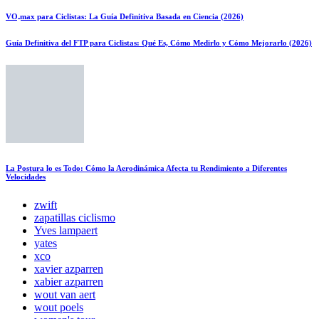
VO₂max para Ciclistas: La Guía Definitiva Basada en Ciencia (2026)
Guía Definitiva del FTP para Ciclistas: Qué Es, Cómo Medirlo y Cómo Mejorarlo (2026)
La Postura lo es Todo: Cómo la Aerodinámica Afecta tu Rendimiento a Diferentes
Velocidades
zwift
zapatillas ciclismo
Yves lampaert
yates
xco
xavier azparren
xabier azparren
wout van aert
wout poels