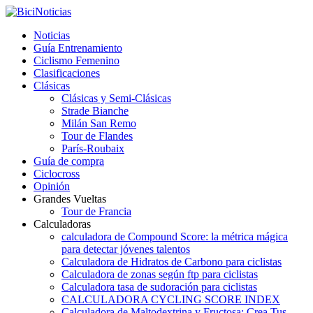
Noticias
Guía Entrenamiento
Ciclismo Femenino
Clasificaciones
Clásicas
Clásicas y Semi-Clásicas
Strade Bianche
Milán San Remo
Tour de Flandes
París-Roubaix
Guía de compra
Ciclocross
Opinión
Grandes Vueltas
Tour de Francia
Calculadoras
calculadora de Compound Score: la métrica mágica
para detectar jóvenes talentos
Calculadora de Hidratos de Carbono para ciclistas
Calculadora de zonas según ftp para ciclistas
Calculadora tasa de sudoración para ciclistas
CALCULADORA CYCLING SCORE INDEX
Calculadora de Maltodextrina y Fructosa: Crea Tus