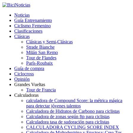
Noticias
Guía Entrenamiento
Ciclismo Femenino
Clasificaciones
Clásicas
Clásicas y Semi-Clásicas
Strade Bianche
Milán San Remo
Tour de Flandes
París-Roubaix
Guía de compra
Ciclocross
Opinión
Grandes Vueltas
Tour de Francia
Calculadoras
calculadora de Compound Score: la métrica mágica
para detectar jóvenes talentos
Calculadora de Hidratos de Carbono para ciclistas
Calculadora de zonas según ftp para ciclistas
Calculadora tasa de sudoración para ciclistas
CALCULADORA CYCLING SCORE INDEX
Calculadora de Maltodextrina y Fructosa: Crea Tus