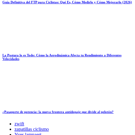
Guía Definitiva del FTP para Ciclistas: Qué Es, Cómo Medirlo y Cómo Mejorarlo (2026)
La Postura lo es Todo: Cómo la Aerodinámica Afecta tu Rendimiento a Diferentes
Velocidades
¿Pasaporte de potencia: la nueva frontera antidopaje que divide al pelotón?
zwift
zapatillas ciclismo
Yves lampaert