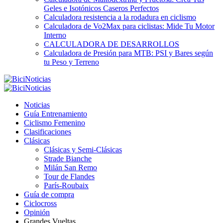
Geles e Isotónicos Caseros Perfectos
Calculadora resistencia a la rodadura en ciclismo
Calculadora de Vo2Max para ciclistas: Mide Tu Motor
Interno
CALCULADORA DE DESARROLLOS
Calculadora de Presión para MTB: PSI y Bares según
tu Peso y Terreno
Noticias
Guía Entrenamiento
Ciclismo Femenino
Clasificaciones
Clásicas
Clásicas y Semi-Clásicas
Strade Bianche
Milán San Remo
Tour de Flandes
París-Roubaix
Guía de compra
Ciclocross
Opinión
Grandes Vueltas