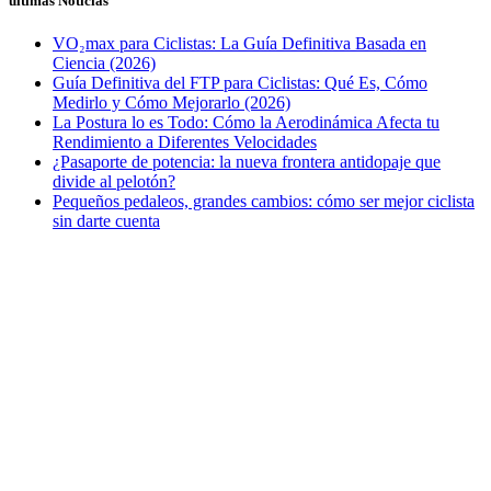
últimas Noticias
VO₂max para Ciclistas: La Guía Definitiva Basada en
Ciencia (2026)
Guía Definitiva del FTP para Ciclistas: Qué Es, Cómo
Medirlo y Cómo Mejorarlo (2026)
La Postura lo es Todo: Cómo la Aerodinámica Afecta tu
Rendimiento a Diferentes Velocidades
¿Pasaporte de potencia: la nueva frontera antidopaje que
divide al pelotón?
Pequeños pedaleos, grandes cambios: cómo ser mejor ciclista
sin darte cuenta