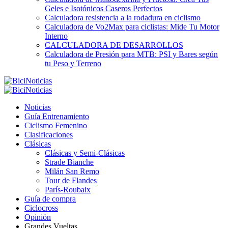
Geles e Isotónicos Caseros Perfectos
Calculadora resistencia a la rodadura en ciclismo
Calculadora de Vo2Max para ciclistas: Mide Tu Motor
Interno
CALCULADORA DE DESARROLLOS
Calculadora de Presión para MTB: PSI y Bares según
tu Peso y Terreno
Noticias
Guía Entrenamiento
Ciclismo Femenino
Clasificaciones
Clásicas
Clásicas y Semi-Clásicas
Strade Bianche
Milán San Remo
Tour de Flandes
París-Roubaix
Guía de compra
Ciclocross
Opinión
Grandes Vueltas