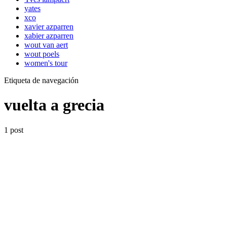
yates
xco
xavier azparren
xabier azparren
wout van aert
wout poels
women's tour
Etiqueta de navegación
vuelta a grecia
1 post