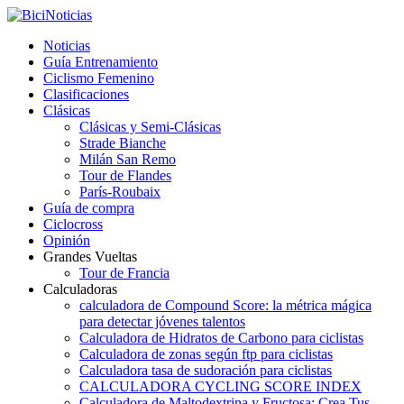
Noticias
Guía Entrenamiento
Ciclismo Femenino
Clasificaciones
Clásicas
Clásicas y Semi-Clásicas
Strade Bianche
Milán San Remo
Tour de Flandes
París-Roubaix
Guía de compra
Ciclocross
Opinión
Grandes Vueltas
Tour de Francia
Calculadoras
calculadora de Compound Score: la métrica mágica
para detectar jóvenes talentos
Calculadora de Hidratos de Carbono para ciclistas
Calculadora de zonas según ftp para ciclistas
Calculadora tasa de sudoración para ciclistas
CALCULADORA CYCLING SCORE INDEX
Calculadora de Maltodextrina y Fructosa: Crea Tus