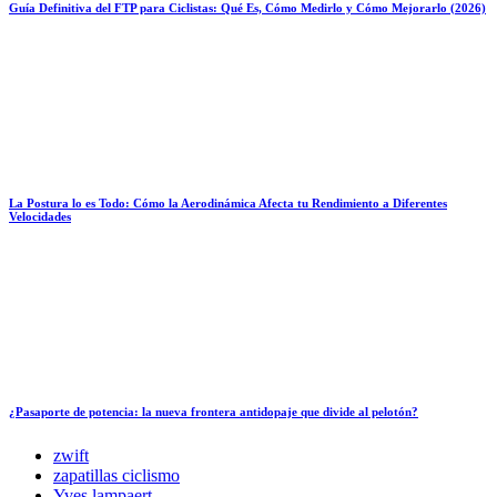
Guía Definitiva del FTP para Ciclistas: Qué Es, Cómo Medirlo y Cómo Mejorarlo (2026)
La Postura lo es Todo: Cómo la Aerodinámica Afecta tu Rendimiento a Diferentes
Velocidades
¿Pasaporte de potencia: la nueva frontera antidopaje que divide al pelotón?
zwift
zapatillas ciclismo
Yves lampaert