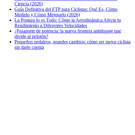
Ciencia (2026)
Guía Definitiva del FTP para Ciclistas: Qué Es, Cómo
Medirlo y Cómo Mejorarlo (2026)
La Postura lo es Todo: Cómo la Aerodinámica Afecta tu
Rendimiento a Diferentes Velocidades
¿Pasaporte de potencia: la nueva frontera antidopaje que
divide al pelotón?
Pequeños pedaleos, grandes cambios: cómo ser mejor ciclista
sin darte cuenta