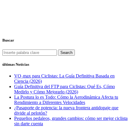
Buscar
Search
últimas Noticias
VO₂max para Ciclistas: La Guía Definitiva Basada en
Ciencia (2026)
Guía Definitiva del FTP para Ciclistas: Qué Es, Cómo
Medirlo y Cómo Mejorarlo (2026)
La Postura lo es Todo: Cómo la Aerodinámica Afecta tu
Rendimiento a Diferentes Velocidades
¿Pasaporte de potencia: la nueva frontera antidopaje que
divide al pelotón?
Pequeños pedaleos, grandes cambios: cómo ser mejor ciclista
sin darte cuenta