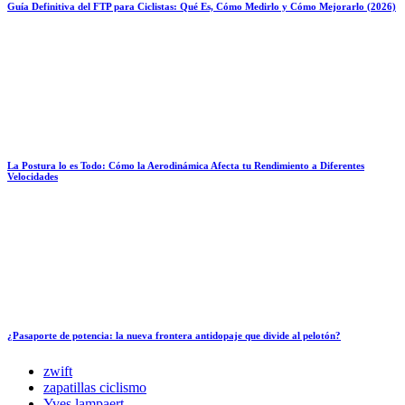
Guía Definitiva del FTP para Ciclistas: Qué Es, Cómo Medirlo y Cómo Mejorarlo (2026)
La Postura lo es Todo: Cómo la Aerodinámica Afecta tu Rendimiento a Diferentes
Velocidades
¿Pasaporte de potencia: la nueva frontera antidopaje que divide al pelotón?
zwift
zapatillas ciclismo
Yves lampaert