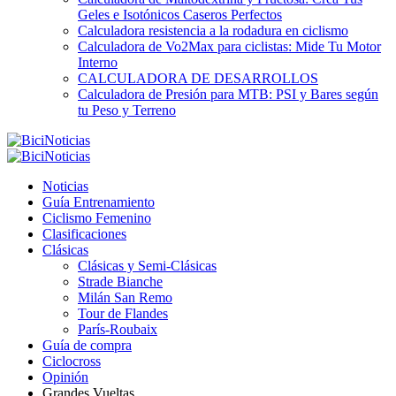
Geles e Isotónicos Caseros Perfectos
Calculadora resistencia a la rodadura en ciclismo
Calculadora de Vo2Max para ciclistas: Mide Tu Motor
Interno
CALCULADORA DE DESARROLLOS
Calculadora de Presión para MTB: PSI y Bares según
tu Peso y Terreno
Noticias
Guía Entrenamiento
Ciclismo Femenino
Clasificaciones
Clásicas
Clásicas y Semi-Clásicas
Strade Bianche
Milán San Remo
Tour de Flandes
París-Roubaix
Guía de compra
Ciclocross
Opinión
Grandes Vueltas