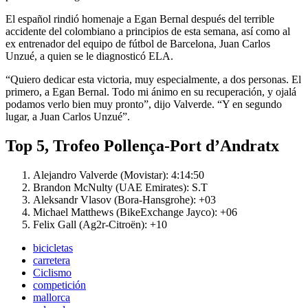
El español rindió homenaje a Egan Bernal después del terrible
accidente del colombiano a principios de esta semana, así como al
ex entrenador del equipo de fútbol de Barcelona, ​​Juan Carlos
Unzué, a quien se le diagnosticó ELA.
“Quiero dedicar esta victoria, muy especialmente, a dos personas. El
primero, a Egan Bernal. Todo mi ánimo en su recuperación, y ojalá
podamos verlo bien muy pronto”, dijo Valverde. “Y en segundo
lugar, a Juan Carlos Unzué”.
Top 5, Trofeo Pollença-Port d’Andratx
Alejandro Valverde (Movistar): 4:14:50
Brandon McNulty (UAE Emirates): S.T
Aleksandr Vlasov (Bora-Hansgrohe): +03
Michael Matthews (BikeExchange Jayco): +06
Felix Gall (Ag2r-Citroën): +10
bicicletas
carretera
Ciclismo
competición
mallorca