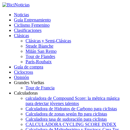
Noticias
Guía Entrenamiento
Ciclismo Femenino
Clasificaciones
Clásicas
Clásicas y Semi-Clásicas
Strade Bianche
Milán San Remo
Tour de Flandes
París-Roubaix
Guía de compra
Ciclocross
Opinión
Grandes Vueltas
Tour de Francia
Calculadoras
calculadora de Compound Score: la métrica mágica
para detectar jóvenes talentos
Calculadora de Hidratos de Carbono para ciclistas
Calculadora de zonas según ftp para ciclistas
Calculadora tasa de sudoración para ciclistas
CALCULADORA CYCLING SCORE INDEX
Calculadora de Maltodextrina y Fructosa: Crea Tus