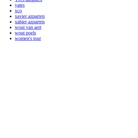
yates
xco
xavier azparren
xabier azparren
wout van aert
wout poels
women's tour