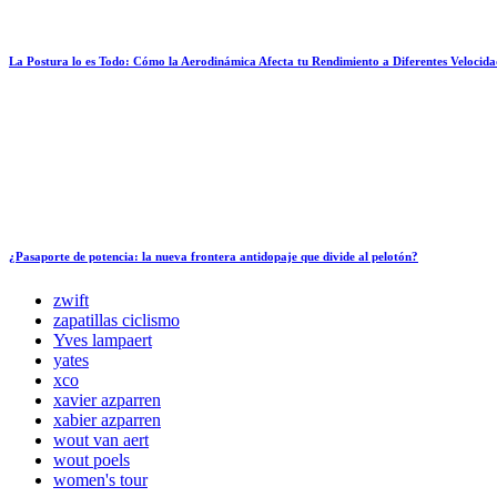
La Postura lo es Todo: Cómo la Aerodinámica Afecta tu Rendimiento a Diferentes Velocida
¿Pasaporte de potencia: la nueva frontera antidopaje que divide al pelotón?
zwift
zapatillas ciclismo
Yves lampaert
yates
xco
xavier azparren
xabier azparren
wout van aert
wout poels
women's tour