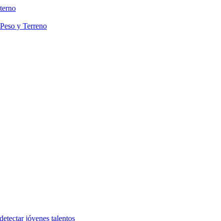
terno
 Peso y Terreno
etectar jóvenes talentos