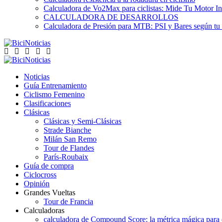
Calculadora de Vo2Max para ciclistas: Mide Tu Motor In
CALCULADORA DE DESARROLLOS
Calculadora de Presión para MTB: PSI y Bares según tu
Noticias
Guía Entrenamiento
Ciclismo Femenino
Clasificaciones
Clásicas
Clásicas y Semi-Clásicas
Strade Bianche
Milán San Remo
Tour de Flandes
París-Roubaix
Guía de compra
Ciclocross
Opinión
Grandes Vueltas
Tour de Francia
Calculadoras
calculadora de Compound Score: la métrica mágica para d