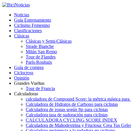
Noticias
Guía Entrenamiento
Ciclismo Femenino
Clasificaciones
Clásicas
Clásicas y Semi-Clásicas
Strade Bianche
Milán San Remo
Tour de Flandes
París-Roubaix
Guía de compra
Ciclocross
Opinión
Grandes Vueltas
Tour de Francia
Calculadoras
calculadora de Compound Score: la métrica mágica para d
Calculadora de Hidratos de Carbono para ciclistas
Calculadora de zonas según ftp para ciclistas
Calculadora tasa de sudoración para ciclistas
CALCULADORA CYCLING SCORE INDEX
Calculadora de Maltodextrina y Fructosa: Crea Tus Geles
Calculadora resistencia a la rodadura en ciclismo