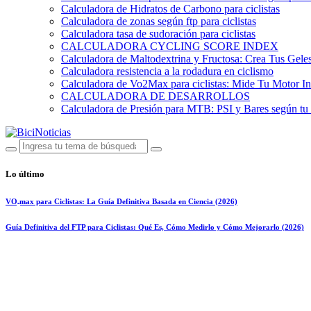
Calculadora de Hidratos de Carbono para ciclistas
Calculadora de zonas según ftp para ciclistas
Calculadora tasa de sudoración para ciclistas
CALCULADORA CYCLING SCORE INDEX
Calculadora de Maltodextrina y Fructosa: Crea Tus Geles
Calculadora resistencia a la rodadura en ciclismo
Calculadora de Vo2Max para ciclistas: Mide Tu Motor In
CALCULADORA DE DESARROLLOS
Calculadora de Presión para MTB: PSI y Bares según tu
Lo último
VO₂max para Ciclistas: La Guía Definitiva Basada en Ciencia (2026)
Guía Definitiva del FTP para Ciclistas: Qué Es, Cómo Medirlo y Cómo Mejorarlo (2026)