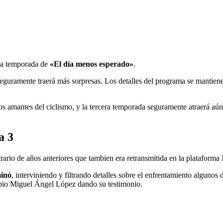
ueva temporada de
«El día menos esperado»
.
seguramente traerá más sorpresas. Los detalles del programa se mantie
os amantes del ciclismo, y la tercera temporada seguramente atraerá aú
a 3
trario de años anteriores que tambien era retransmitida en la platafo
minó
, interviniendo y filtrando detalles sobre el enfrentamiento alguno
 propio Miguel Ángel López dando su testimonio.