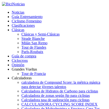
Noticias
Guía Entrenamiento
Ciclismo Femenino
Clasificaciones
Clásicas
Clásicas y Semi-Clásicas
Strade Bianche
Milán San Remo
Tour de Flandes
París-Roubaix
Guía de compra
Ciclocross
Opinión
Grandes Vueltas
Tour de Francia
Calculadoras
calculadora de Compound Score: la métrica mágica
para detectar jóvenes talentos
Calculadora de Hidratos de Carbono para ciclistas
Calculadora de zonas según ftp para ciclistas
Calculadora tasa de sudoración para ciclistas
CALCULADORA CYCLING SCORE INDEX
Calculadora de Maltodextrina y Fructosa: Crea Tus