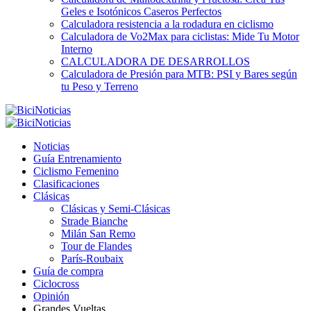
Geles e Isotónicos Caseros Perfectos
Calculadora resistencia a la rodadura en ciclismo
Calculadora de Vo2Max para ciclistas: Mide Tu Motor
Interno
CALCULADORA DE DESARROLLOS
Calculadora de Presión para MTB: PSI y Bares según
tu Peso y Terreno
Noticias
Guía Entrenamiento
Ciclismo Femenino
Clasificaciones
Clásicas
Clásicas y Semi-Clásicas
Strade Bianche
Milán San Remo
Tour de Flandes
París-Roubaix
Guía de compra
Ciclocross
Opinión
Grandes Vueltas