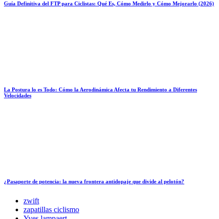
Guía Definitiva del FTP para Ciclistas: Qué Es, Cómo Medirlo y Cómo Mejorarlo (2026)
La Postura lo es Todo: Cómo la Aerodinámica Afecta tu Rendimiento a Diferentes
Velocidades
¿Pasaporte de potencia: la nueva frontera antidopaje que divide al pelotón?
zwift
zapatillas ciclismo
Yves lampaert