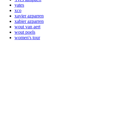
yates
xco
xavier azparren
xabier azparren
wout van aert
wout poels
women's tour