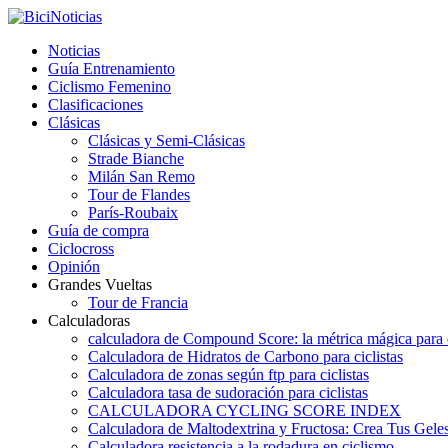
Noticias
Guía Entrenamiento
Ciclismo Femenino
Clasificaciones
Clásicas
Clásicas y Semi-Clásicas
Strade Bianche
Milán San Remo
Tour de Flandes
París-Roubaix
Guía de compra
Ciclocross
Opinión
Grandes Vueltas
Tour de Francia
Calculadoras
calculadora de Compound Score: la métrica mágica para d
Calculadora de Hidratos de Carbono para ciclistas
Calculadora de zonas según ftp para ciclistas
Calculadora tasa de sudoración para ciclistas
CALCULADORA CYCLING SCORE INDEX
Calculadora de Maltodextrina y Fructosa: Crea Tus Geles
Calculadora resistencia a la rodadura en ciclismo