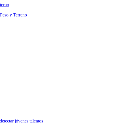
terno
 Peso y Terreno
etectar jóvenes talentos