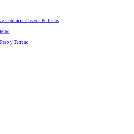
 e Isotónicos Caseros Perfectos
terno
 Peso y Terreno