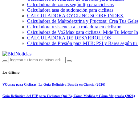
Calculadora de zonas según ftp para ciclistas
Calculadora tasa de sudoración para ciclistas
CALCULADORA CYCLING SCORE INDEX
Calculadora de Maltodextrina y Fructosa: Crea Tus Geles
Calculadora resistencia a la rodadura en ciclismo
Calculadora de Vo2Max para ciclistas: Mide Tu Motor In
CALCULADORA DE DESARROLLOS
Calculadora de Presión para MTB: PSI y Bares según tu
Lo último
VO₂max para Ciclistas: La Guía Definitiva Basada en Ciencia (2026)
Guía Definitiva del FTP para Ciclistas: Qué Es, Cómo Medirlo y Cómo Mejorarlo (2026)