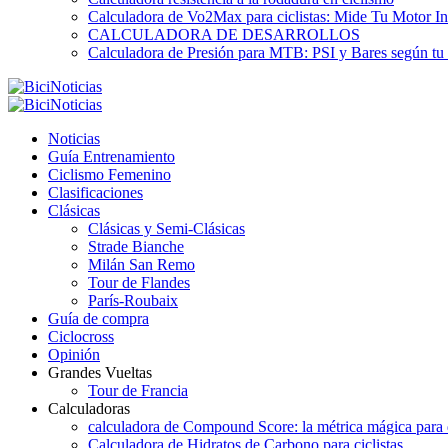
Calculadora de Vo2Max para ciclistas: Mide Tu Motor In
CALCULADORA DE DESARROLLOS
Calculadora de Presión para MTB: PSI y Bares según tu
Noticias
Guía Entrenamiento
Ciclismo Femenino
Clasificaciones
Clásicas
Clásicas y Semi-Clásicas
Strade Bianche
Milán San Remo
Tour de Flandes
París-Roubaix
Guía de compra
Ciclocross
Opinión
Grandes Vueltas
Tour de Francia
Calculadoras
calculadora de Compound Score: la métrica mágica para d
Calculadora de Hidratos de Carbono para ciclistas