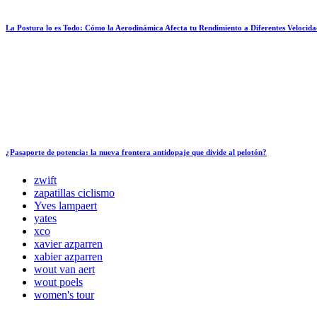
La Postura lo es Todo: Cómo la Aerodinámica Afecta tu Rendimiento a Diferentes Velocida
¿Pasaporte de potencia: la nueva frontera antidopaje que divide al pelotón?
zwift
zapatillas ciclismo
Yves lampaert
yates
xco
xavier azparren
xabier azparren
wout van aert
wout poels
women's tour