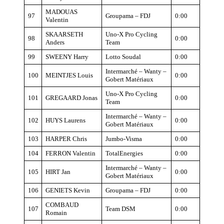
MADOUAS
97
Groupama – FDJ
0:00
Valentin
SKAARSETH
Uno-X Pro Cycling
98
0:00
Anders
Team
99
SWEENY Harry
Lotto Soudal
0:00
Intermarché – Wanty –
100
MEINTJES Louis
0:00
Gobert Matériaux
Uno-X Pro Cycling
101
GREGAARD Jonas
0:00
Team
Intermarché – Wanty –
102
HUYS Laurens
0:00
Gobert Matériaux
103
HARPER Chris
Jumbo-Visma
0:00
104
FERRON Valentin
TotalEnergies
0:00
Intermarché – Wanty –
105
HIRT Jan
0:00
Gobert Matériaux
106
GENIETS Kevin
Groupama – FDJ
0:00
COMBAUD
107
Team DSM
0:00
Romain