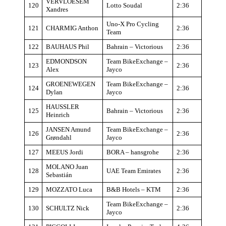
VERVLOESEM
120
Lotto Soudal
2:36
Xandres
Uno-X Pro Cycling
121
CHARMIG Anthon
2:36
Team
122
BAUHAUS Phil
Bahrain – Victorious
2:36
EDMONDSON
Team BikeExchange –
123
2:36
Alex
Jayco
GROENEWEGEN
Team BikeExchange –
124
2:36
Dylan
Jayco
HAUSSLER
125
Bahrain – Victorious
2:36
Heinrich
JANSEN Amund
Team BikeExchange –
126
2:36
Grøndahl
Jayco
127
MEEUS Jordi
BORA – hansgrohe
2:36
MOLANO Juan
128
UAE Team Emirates
2:36
Sebastián
129
MOZZATO Luca
B&B Hotels – KTM
2:36
Team BikeExchange –
130
SCHULTZ Nick
2:36
Jayco