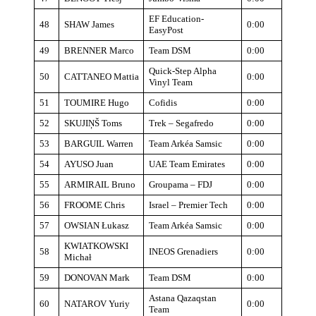
EF Education-
48
SHAW James
0:00
EasyPost
49
BRENNER Marco
Team DSM
0:00
Quick-Step Alpha
50
CATTANEO Mattia
0:00
Vinyl Team
51
TOUMIRE Hugo
Cofidis
0:00
52
SKUJIŅŠ Toms
Trek – Segafredo
0:00
53
BARGUIL Warren
Team Arkéa Samsic
0:00
54
AYUSO Juan
UAE Team Emirates
0:00
55
ARMIRAIL Bruno
Groupama – FDJ
0:00
56
FROOME Chris
Israel – Premier Tech
0:00
57
OWSIAN Łukasz
Team Arkéa Samsic
0:00
KWIATKOWSKI
58
INEOS Grenadiers
0:00
Michał
59
DONOVAN Mark
Team DSM
0:00
Astana Qazaqstan
60
NATAROV Yuriy
0:00
Team