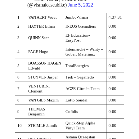
(@vismaleaseabike)
June 5, 2022
1
VAN AERT Wout
Jumbo-Visma
4:37:31
2
HAYTER Ethan
INEOS Grenadiers
0:00
EF Education-
3
QUINN Sean
0:00
EasyPost
Intermarché – Wanty –
4
PAGE Hugo
0:00
Gobert Matériaux
BOASSON HAGEN
5
TotalEnergies
0:00
Edvald
6
STUYVEN Jasper
Trek – Segafredo
0:00
VENTURINI
7
AG2R Citroën Team
0:00
Clément
8
VAN GILS Maxim
Lotto Soudal
0:00
THOMAS
9
Cofidis
0:00
Benjamin
Quick-Step Alpha
10
STEIMLE Jannik
0:00
Vinyl Team
Astana Qazaqstan