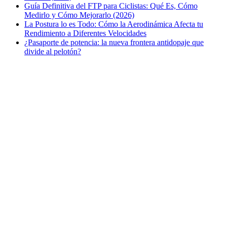
Guía Definitiva del FTP para Ciclistas: Qué Es, Cómo
Medirlo y Cómo Mejorarlo (2026)
La Postura lo es Todo: Cómo la Aerodinámica Afecta tu
Rendimiento a Diferentes Velocidades
¿Pasaporte de potencia: la nueva frontera antidopaje que
divide al pelotón?