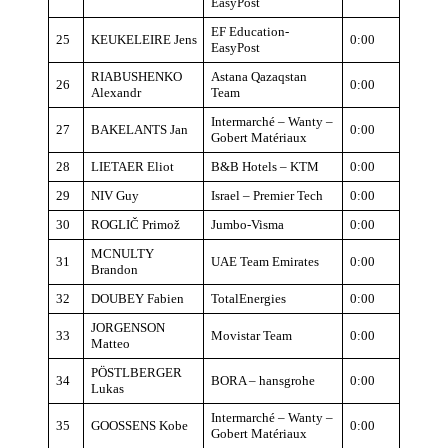
EasyPost
EF Education-
25
KEUKELEIRE Jens
0:00
EasyPost
RIABUSHENKO
Astana Qazaqstan
26
0:00
Alexandr
Team
Intermarché – Wanty –
27
BAKELANTS Jan
0:00
Gobert Matériaux
28
LIETAER Eliot
B&B Hotels – KTM
0:00
29
NIV Guy
Israel – Premier Tech
0:00
30
ROGLIČ Primož
Jumbo-Visma
0:00
MCNULTY
31
UAE Team Emirates
0:00
Brandon
32
DOUBEY Fabien
TotalEnergies
0:00
JORGENSON
33
Movistar Team
0:00
Matteo
PÖSTLBERGER
34
BORA – hansgrohe
0:00
Lukas
Intermarché – Wanty –
35
GOOSSENS Kobe
0:00
Gobert Matériaux