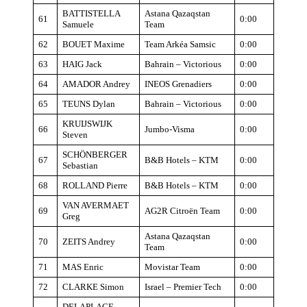
BATTISTELLA
Astana Qazaqstan
61
0:00
Samuele
Team
62
BOUET Maxime
Team Arkéa Samsic
0:00
63
HAIG Jack
Bahrain – Victorious
0:00
64
AMADOR Andrey
INEOS Grenadiers
0:00
65
TEUNS Dylan
Bahrain – Victorious
0:00
KRUIJSWIJK
66
Jumbo-Visma
0:00
Steven
SCHÖNBERGER
67
B&B Hotels – KTM
0:00
Sebastian
68
ROLLAND Pierre
B&B Hotels – KTM
0:00
VAN AVERMAET
69
AG2R Citroën Team
0:00
Greg
Astana Qazaqstan
70
ZEITS Andrey
0:00
Team
71
MAS Enric
Movistar Team
0:00
72
CLARKE Simon
Israel – Premier Tech
0:00
DELAPLACE