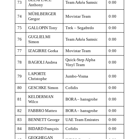
73
Team Arkéa Samsic
0:00
Anthony
MÜHLBERGER
74
Movistar Team
0:00
Gregor
75
GALLOPIN Tony
Trek – Segafredo
0:00
GUGLIELMI
76
Team Arkéa Samsic
0:00
Simon
77
IZAGIRRE Gorka
Movistar Team
0:00
Quick-Step Alpha
78
BAGIOLI Andrea
0:00
Vinyl Team
LAPORTE
79
Jumbo-Visma
0:00
Christophe
80
GESCHKE Simon
Cofidis
0:00
KELDERMAN
81
BORA – hansgrohe
0:00
Wilco
82
FABBRO Matteo
BORA – hansgrohe
0:00
83
BENNETT George
UAE Team Emirates
0:00
84
BIDARD François
Cofidis
0:00
GEOGHEGAN