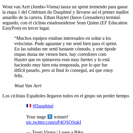
Wout van Aert (Jumbo-Visma) lanza un sprint tremendo para ganar
la etapa 1 del Critérium du Dauphiné y llevarse así el primer maillot
amarillo de la carrera. Ethan Hayter (Ineos Grenadiers) terminó
segundo, con el ciclista estadounidense Sean Quinn (EF Education
EasyPost) en tercer lugar.
“Muchos equipos estaban interesados ​​en soltar a los
velocistas. Pude aguantar y me sentí bien para el sprint.
En las subidas me sentí bastante cómodo, y este tipode
etapas duraa me vienen bien, hay corredores com
Hayter que en rpimavera eran muy fuertes y lo está
haciendo muy bien esta temporada, por lo que fue
difícil pasarlo, pero al final lo conseguí, así que estoy
feliz.
Wout Van Aert
Los ciclistas Españoles llegaron todos en el grupo sin perder tiempo.
#Dauphiné
Your stage
winner!
pic.twitter.com/oP4QSOSqkI
— Team Visma | Lease a Bike