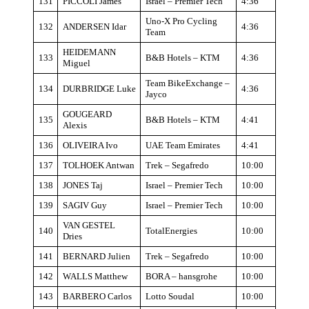
131
PICCOLI James
Israel – Premier Tech
4:36
Uno-X Pro Cycling
132
ANDERSEN Idar
4:36
Team
HEIDEMANN
133
B&B Hotels – KTM
4:36
Miguel
Team BikeExchange –
134
DURBRIDGE Luke
4:36
Jayco
GOUGEARD
135
B&B Hotels – KTM
4:41
Alexis
136
OLIVEIRA Ivo
UAE Team Emirates
4:41
137
TOLHOEK Antwan
Trek – Segafredo
10:00
138
JONES Taj
Israel – Premier Tech
10:00
139
SAGIV Guy
Israel – Premier Tech
10:00
VAN GESTEL
140
TotalEnergies
10:00
Dries
141
BERNARD Julien
Trek – Segafredo
10:00
142
WALLS Matthew
BORA – hansgrohe
10:00
143
BARBERO Carlos
Lotto Soudal
10:00