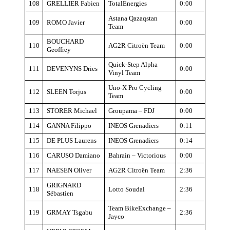
108
GRELLIER Fabien
TotalEnergies
0:00
Astana Qazaqstan
109
ROMO Javier
0:00
Team
BOUCHARD
110
AG2R Citroën Team
0:00
Geoffrey
Quick-Step Alpha
111
DEVENYNS Dries
0:00
Vinyl Team
Uno-X Pro Cycling
112
SLEEN Torjus
0:00
Team
113
STORER Michael
Groupama – FDJ
0:00
114
GANNA Filippo
INEOS Grenadiers
0:11
115
DE PLUS Laurens
INEOS Grenadiers
0:14
116
CARUSO Damiano
Bahrain – Victorious
0:00
117
NAESEN Oliver
AG2R Citroën Team
2:36
GRIGNARD
118
Lotto Soudal
2:36
Sébastien
Team BikeExchange –
119
GRMAY Tsgabu
2:36
Jayco