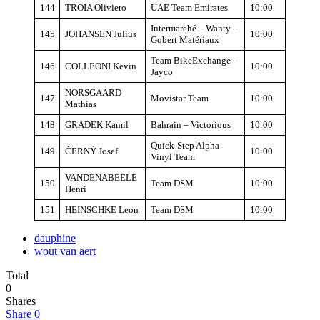
144
TROIA Oliviero
UAE Team Emirates
10:00
Intermarché – Wanty –
145
JOHANSEN Julius
10:00
Gobert Matériaux
Team BikeExchange –
146
COLLEONI Kevin
10:00
Jayco
NORSGAARD
147
Movistar Team
10:00
Mathias
148
GRADEK Kamil
Bahrain – Victorious
10:00
Quick-Step Alpha
149
ČERNÝ Josef
10:00
Vinyl Team
VANDENABEELE
150
Team DSM
10:00
Henri
151
HEINSCHKE Leon
Team DSM
10:00
dauphine
wout van aert
Total
0
Shares
Share
0