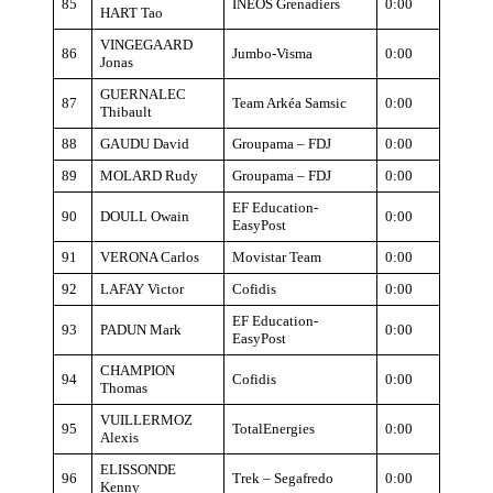
85
INEOS Grenadiers
0:00
HART Tao
VINGEGAARD
86
Jumbo-Visma
0:00
Jonas
GUERNALEC
87
Team Arkéa Samsic
0:00
Thibault
88
GAUDU David
Groupama – FDJ
0:00
89
MOLARD Rudy
Groupama – FDJ
0:00
EF Education-
90
DOULL Owain
0:00
EasyPost
91
VERONA Carlos
Movistar Team
0:00
92
LAFAY Victor
Cofidis
0:00
EF Education-
93
PADUN Mark
0:00
EasyPost
CHAMPION
94
Cofidis
0:00
Thomas
VUILLERMOZ
95
TotalEnergies
0:00
Alexis
ELISSONDE
96
Trek – Segafredo
0:00
Kenny