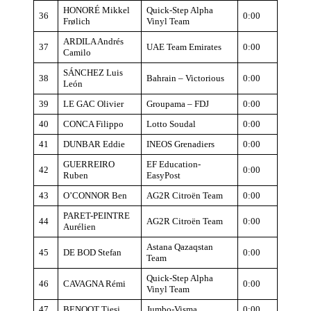
HONORÉ Mikkel
Quick-Step Alpha
36
0:00
Frølich
Vinyl Team
ARDILA Andrés
37
UAE Team Emirates
0:00
Camilo
SÁNCHEZ Luis
38
Bahrain – Victorious
0:00
León
39
LE GAC Olivier
Groupama – FDJ
0:00
40
CONCA Filippo
Lotto Soudal
0:00
41
DUNBAR Eddie
INEOS Grenadiers
0:00
GUERREIRO
EF Education-
42
0:00
Ruben
EasyPost
43
O’CONNOR Ben
AG2R Citroën Team
0:00
PARET-PEINTRE
44
AG2R Citroën Team
0:00
Aurélien
Astana Qazaqstan
45
DE BOD Stefan
0:00
Team
Quick-Step Alpha
46
CAVAGNA Rémi
0:00
Vinyl Team
47
BENOOT Tiesj
Jumbo-Visma
0:00