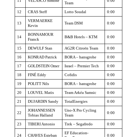
11
VELASCO Simone
0:00
Team
12
CRAS Steff
Lotto Soudal
0:00
VERMAERKE
13
Team DSM
0:00
Kevin
BONNAMOUR
14
B&B Hotels – KTM
0:00
Franck
15
DEWULF Stan
AG2R Citroën Team
0:00
16
KONRAD Patrick
BORA – hansgrohe
0:00
17
GOLDSTEIN Omer
Israel – Premier Tech
0:00
18
FINÉ Eddy
Cofidis
0:00
19
POLITT Nils
BORA – hansgrohe
0:00
20
LOUVEL Matis
Team Arkéa Samsic
0:00
21
DUJARDIN Sandy
TotalEnergies
0:00
JOHANNESSEN
Uno-X Pro Cycling
22
0:00
Tobias Halland
Team
23
TIBERI Antonio
Trek – Segafredo
0:00
EF Education-
24
CHAVES Esteban
0:00