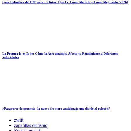
Guía Definitiva del FTP para Ciclistas: Qué Es, Cómo Medirlo y Cómo Mejorarlo (2026)
La Postura lo es Todo: Cómo la Aerodinámica Afecta tu Rendimiento a Diferentes
Velocidades
¿Pasaporte de potencia: la nueva frontera antidopaje que divide al pelotón?
zwift
zapatillas ciclismo
Yves lampaert