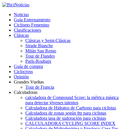
Noticias
Guía Entrenamiento
Ciclismo Femenino
Clasificaciones
Clásicas
Clásicas y Semi-Clásicas
Strade Bianche
Milán San Remo
Tour de Flandes
París-Roubaix
Guía de compra
Ciclocross
Opinión
Grandes Vueltas
Tour de Francia
Calculadoras
calculadora de Compound Score: la métrica mágica
para detectar jóvenes talentos
Calculadora de Hidratos de Carbono para ciclistas
Calculadora de zonas según ftp para ciclistas
Calculadora tasa de sudoración para ciclistas
CALCULADORA CYCLING SCORE INDEX
Calculadora de Maltodextrina y Fructosa: Crea Tus