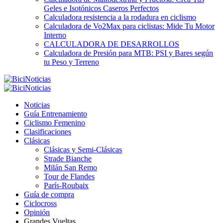
Geles e Isotónicos Caseros Perfectos
Calculadora resistencia a la rodadura en ciclismo
Calculadora de Vo2Max para ciclistas: Mide Tu Motor
Interno
CALCULADORA DE DESARROLLOS
Calculadora de Presión para MTB: PSI y Bares según
tu Peso y Terreno
Noticias
Guía Entrenamiento
Ciclismo Femenino
Clasificaciones
Clásicas
Clásicas y Semi-Clásicas
Strade Bianche
Milán San Remo
Tour de Flandes
París-Roubaix
Guía de compra
Ciclocross
Opinión
Grandes Vueltas